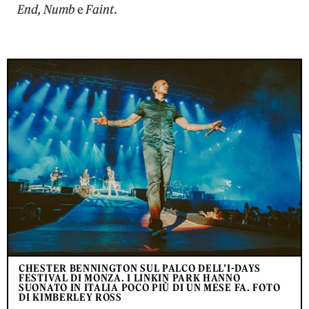
End,
Numb
e
Faint
.
CHESTER BENNINGTON SUL PALCO DELL’I-DAYS
FESTIVAL DI MONZA. I LINKIN PARK HANNO
SUONATO IN ITALIA POCO PIÙ DI UN MESE FA. FOTO
DI KIMBERLEY ROSS