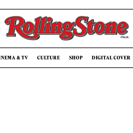
Rolling Stone Italia
INEMA & TV
CULTURE
SHOP
DIGITAL COVER