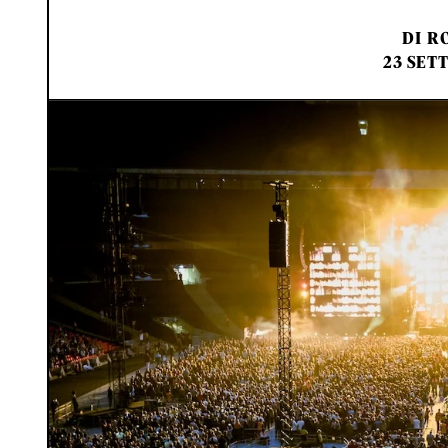
DI
RO
23 SET