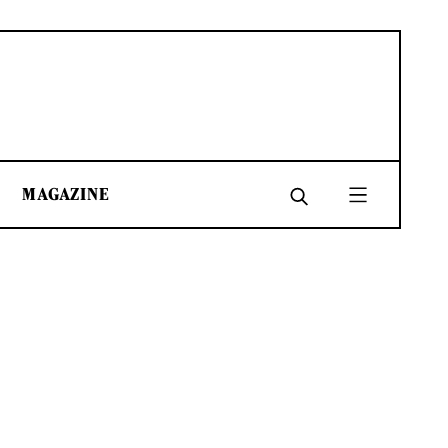
MAGAZINE
SHARE
SHARE