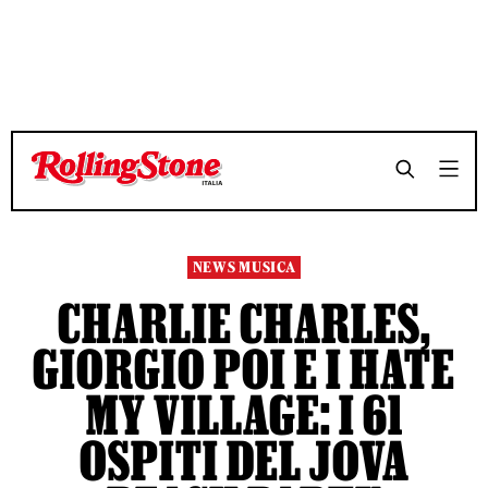
TEMPO DI LETTURA 2 MINUTI
TEMPO DI LETTURA 2 MINUTI
SHARE
SHARE
NEWS MUSICA
CHARLIE CHARLES,
GIORGIO POI E I HATE
MY VILLAGE: I 61
OSPITI DEL JOVA