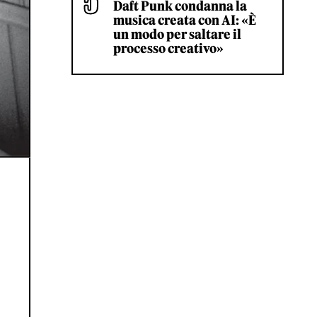
Daft Punk condanna la
musica creata con AI: «È
un modo per saltare il
processo creativo»