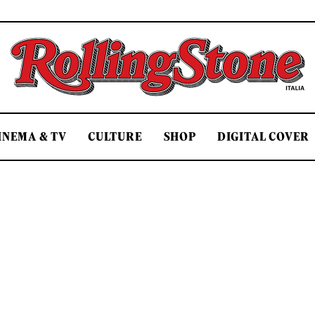
Rolling Stone Italia
INEMA & TV
CULTURE
SHOP
DIGITAL COVER