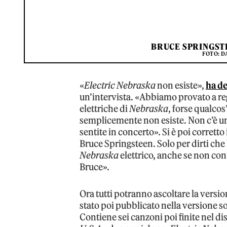
BRUCE SPRINGSTE
FOTO: D
«
Electric Nebraska
non esiste»,
ha d
un’intervista. «Abbiamo provato a re
elettriche di
Nebraska
, forse qualcos
semplicemente non esiste. Non c’è u
sentite in concerto». Si è poi corrett
Bruce Springsteen. Solo per dirti che h
Nebraska
elettrico, anche se non con
Bruce».
Ora tutti potranno ascoltare la versio
stato poi pubblicato nella versione so
Contiene sei canzoni poi finite nel d