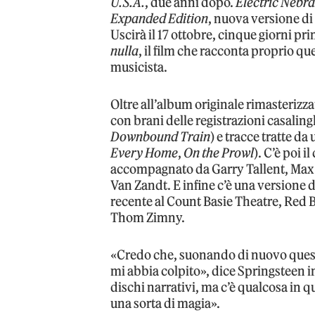
U.S.A.
, due anni dopo.
Electric Nebr
Expanded Edition
, nuova versione di
Uscirà il 17 ottobre, cinque giorni pri
nulla
, il film che racconta proprio q
musicista.
Oltre all’album originale rimasterizza
con brani delle registrazioni casalingh
Downbound Train
) e tracce tratte da
Every Home
,
On the Prowl
). C’è poi il
accompagnato da Garry Tallent, Max 
Van Zandt. E infine c’è una versione d
recente al Count Basie Theatre, Red B
Thom Zimny.
«Credo che, suonando di nuovo queste
mi abbia colpito», dice Springsteen i
dischi narrativi, ma c’è qualcosa in 
una sorta di magia».