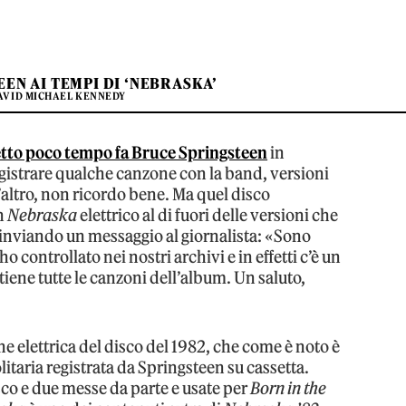
EN AI TEMPI DI ‘NEBRASKA’
AVID MICHAEL KENNEDY
etto poco tempo fa Bruce Springsteen
in
gistrare qualche canzone con la band, versioni
’altro, non ricordo bene. Ma quel disco
n
Nebraska
elettrico al di fuori delle versioni che
o inviando un messaggio al giornalista: «Sono
o controllato nei nostri archivi e in effetti c’è un
tiene tutte le canzoni dell’album. Un saluto,
ne elettrica del disco del 1982, che come è noto è
litaria registrata da Springsteen su cassetta.
isco e due messe da parte e usate per
Born in the