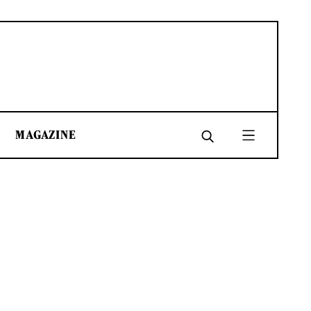
MAGAZINE
SHARE
SHARE