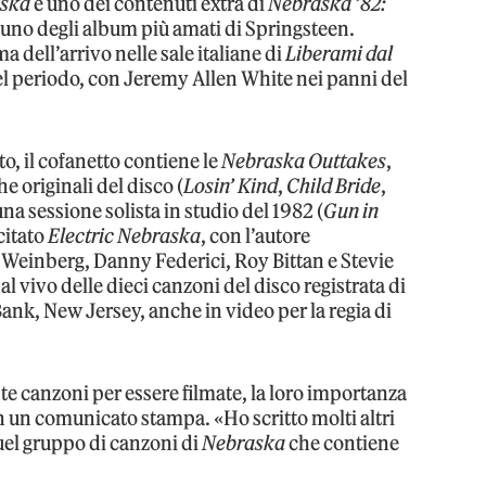
aska
è uno dei contenuti extra di
Nebraska ’82:
 uno degli album più amati di Springsteen.
ma dell’arrivo nelle sale italiane di
Liberami dal
uel periodo, con Jeremy Allen White nei panni del
to, il cofanetto contiene le
Nebraska Outtakes
,
e originali del disco (
Losin’ Kind
,
Child Bride
,
 una sessione solista in studio del 1982 (
Gun in
 citato
Electric Nebraska
, con l’autore
Weinberg, Danny Federici, Roy Bittan e Stevie
al vivo delle dieci canzoni del disco registrata di
ank, New Jersey, anche in video per la regia di
 canzoni per essere filmate, la loro importanza
n un comunicato stampa. «Ho scritto molti altri
quel gruppo di canzoni di
Nebraska
che contiene