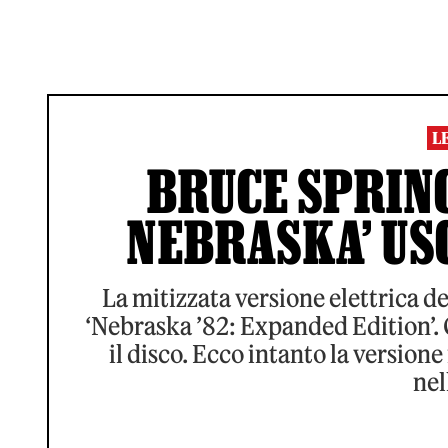
L
BRUCE SPRING
NEBRASKA’ USC
La mitizzata versione elettrica d
‘Nebraska ’82: Expanded Edition’. 
il disco. Ecco intanto la versione 
nel