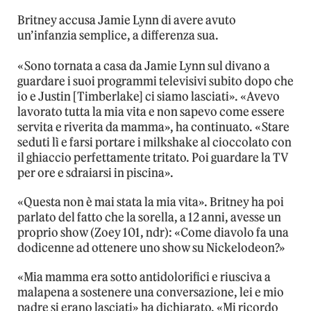
Britney accusa Jamie Lynn di avere avuto
un’infanzia semplice, a differenza sua.
«Sono tornata a casa da Jamie Lynn sul divano a
guardare i suoi programmi televisivi subito dopo che
io e Justin [Timberlake] ci siamo lasciati». «Avevo
lavorato tutta la mia vita e non sapevo come essere
servita e riverita da mamma», ha continuato. «Stare
seduti lì e farsi portare i milkshake al cioccolato con
il ghiaccio perfettamente tritato. Poi guardare la TV
per ore e sdraiarsi in piscina».
«Questa non è mai stata la mia vita». Britney ha poi
parlato del fatto che la sorella, a 12 anni, avesse un
proprio show (Zoey 101, ndr): «Come diavolo fa una
dodicenne ad ottenere uno show su Nickelodeon?»
«Mia mamma era sotto antidolorifici e riusciva a
malapena a sostenere una conversazione, lei e mio
padre si erano lasciati» ha dichiarato. «Mi ricordo