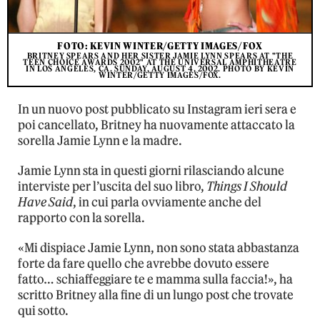
FOTO: KEVIN WINTER/GETTY IMAGES/FOX
BRITNEY SPEARS AND HER SISTER JAMIE LYNN SPEARS AT "THE
TEEN CHOICE AWARDS 2002" AT THE UNIVERSAL AMPHITHEATRE
IN LOS ANGELES, CA. SUNDAY, AUGUST 4, 2002. PHOTO BY KEVIN
WINTER/GETTY IMAGES/FOX.
In un nuovo post pubblicato su Instagram ieri sera e
poi cancellato, Britney ha nuovamente attaccato la
sorella Jamie Lynn e la madre.
Jamie Lynn sta in questi giorni rilasciando alcune
interviste per l’uscita del suo libro,
Things I Should
Have Said
, in cui parla ovviamente anche del
rapporto con la sorella.
«Mi dispiace Jamie Lynn, non sono stata abbastanza
forte da fare quello che avrebbe dovuto essere
fatto… schiaffeggiare te e mamma sulla faccia!», ha
scritto Britney alla fine di un lungo post che trovate
qui sotto.