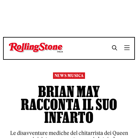
TEMPO DI LETTURA 4 MINUTI
TEMPO DI LETTURA 4 MINUTI
SHARE
SHARE
NEWS MUSICA
BRIAN MAY
RACCONTA IL SUO
INFARTO
Le disavventure mediche del chitarrista dei Queen