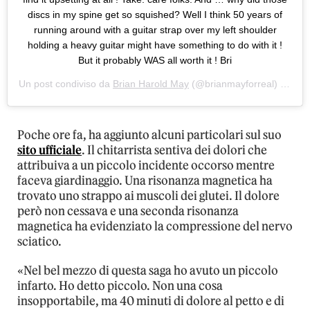
discs in my spine get so squished? Well I think 50 years of
running around with a guitar strap over my left shoulder
holding a heavy guitar might have something to do with it !
But it probably WAS all worth it ! Bri
Un post condiviso da
Brian Harold May
(@brianmayforreal) in data:
Poche ore fa, ha aggiunto alcuni particolari sul suo
sito ufficiale
. Il chitarrista sentiva dei dolori che
attribuiva a un piccolo incidente occorso mentre
faceva giardinaggio. Una risonanza magnetica ha
trovato uno strappo ai muscoli dei glutei. Il dolore
però non cessava e una seconda risonanza
magnetica ha evidenziato la compressione del nervo
sciatico.
«Nel bel mezzo di questa saga ho avuto un piccolo
infarto. Ho detto piccolo. Non una cosa
insopportabile, ma 40 minuti di dolore al petto e di