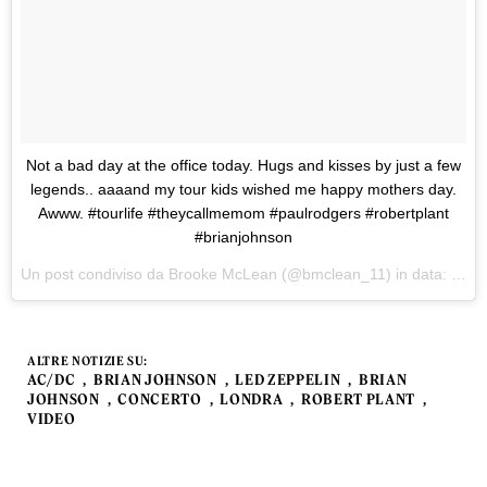
Not a bad day at the office today. Hugs and kisses by just a few
legends.. aaaand my tour kids wished me happy mothers day.
Awww. #tourlife #theycallmemom #paulrodgers #robertplant
#brianjohnson
Un post condiviso da Brooke McLean (@bmclean_11) in data:
14 M
ALTRE NOTIZIE SU:
AC/DC
BRIAN JOHNSON
LED ZEPPELIN
BRIAN
JOHNSON
CONCERTO
LONDRA
ROBERT PLANT
VIDEO