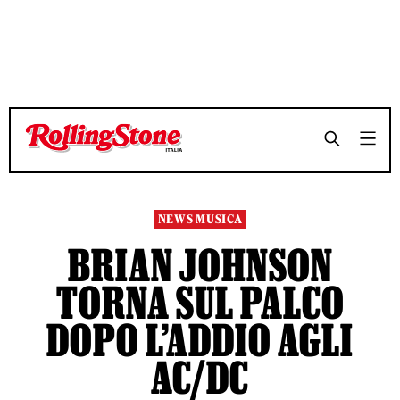
TEMPO DI LETTURA 3 MINUTI
TEMPO DI LETTURA 3 MINUTI
SHARE
SHARE
NEWS MUSICA
BRIAN JOHNSON
TORNA SUL PALCO
DOPO L’ADDIO AGLI
AC/DC