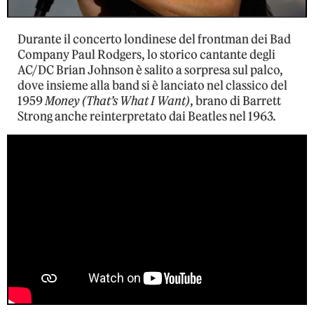
Durante il concerto londinese del frontman dei Bad
Company Paul Rodgers, lo storico cantante degli
AC/DC Brian Johnson è salito a sorpresa sul palco,
dove insieme alla band si è lanciato nel classico del
1959
Money (That’s What I Want)
, brano di Barrett
Strong anche reinterpretato dai Beatles nel 1963.