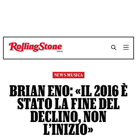
TEMPO DI LETTURA 4 MINUTI
TEMPO DI LETTURA 4 MINUTI
SHARE
SHARE
NEWS MUSICA
BRIAN ENO: «IL 2016 È
STATO LA FINE DEL
DECLINO, NON
L’INIZIO»