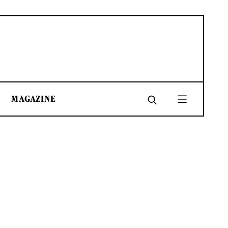
MAGAZINE
SHARE
SHARE