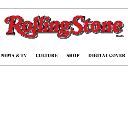
Rolling Stone Italia
INEMA & TV
CULTURE
SHOP
DIGITAL COVER