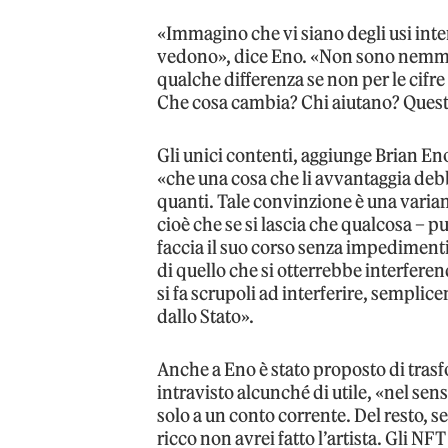
«Immagino che vi siano degli usi inte
vedono», dice Eno. «Non sono nemm
qualche differenza se non per le cifre
Che cosa cambia? Chi aiutano? Ques
Gli unici contenti, aggiunge Brian E
«che una cosa che li avvantaggia deb
quanti. Tale convinzione è una varia
cioè che se si lascia che qualcosa – p
faccia il suo corso senza impedimenti
di quello che si otterrebbe interfere
si fa scrupoli ad interferire, semplic
dallo Stato».
Anche a Eno è stato proposto di trasf
intravisto alcunché di utile, «nel se
solo a un conto corrente. Del resto, s
ricco non avrei fatto l’artista. Gli NF