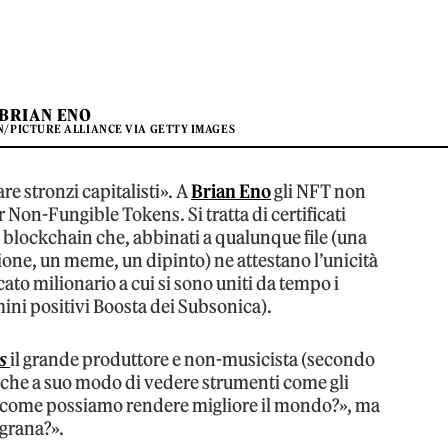
BRIAN ENO
N/PICTURE ALLIANCE VIA GETTY IMAGES
re stronzi capitalisti». A
Brian Eno
gli NFT non
 Non-Fungible Tokens. Si tratta di certificati
ia blockchain che, abbinati a qualunque file (una
zione, un meme, un dipinto) ne attestano l’unicità
ato milionario a cui si sono uniti da tempo i
mini positivi Boosta dei Subsonica).
s
il grande produttore e non-musicista (secondo
o che a suo modo di vedere strumenti come gli
come possiamo rendere migliore il mondo?», ma
 grana?».