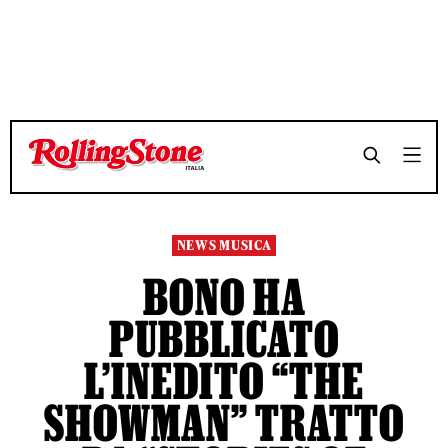
TEMPO DI LETTURA 3 MINUTI
TEMPO DI LETTURA 3 MINUTI
SHARE
SHARE
NEWS MUSICA
BONO HA
PUBBLICATO
L’INEDITO “THE
SHOWMAN” TRATTO