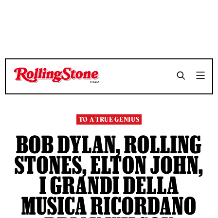
TEMPO DI LETTURA 8 MINUTI
TEMPO DI LETTURA 8 MINUTI
SHARE
SHARE
TO A TRUE GENIUS
BOB DYLAN, ROLLING
STONES, ELTON JOHN,
I GRANDI DELLA
MUSICA RICORDANO