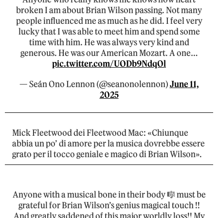
broken I am about Brian Wilson passing. Not many
people influenced me as much as he did. I feel very
lucky that I was able to meet him and spend some
time with him. He was always very kind and
generous. He was our American Mozart. A one…
pic.twitter.com/UODb9NdqOl
— Seán Ono Lennon (@seanonolennon)
June 11,
2025
Mick Fleetwood dei Fleetwood Mac: «Chiunque
abbia un po’ di amore per la musica dovrebbe essere
grato per il tocco geniale e magico di Brian Wilson».
Anyone with a musical bone in their body 🎼 must be
grateful for Brian Wilson’s genius magical touch !!
And greatly saddened of this major worldly loss!! My