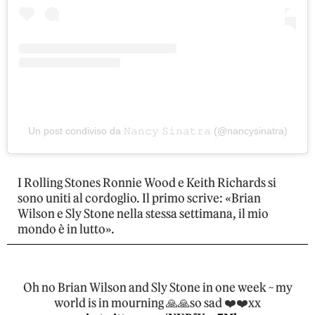
Un post condiviso da 𝙽𝚊𝚗𝚌𝚢 𝚂𝚒𝚗𝚊𝚝𝚛𝚊 (@nancysinatra)
I Rolling Stones Ronnie Wood e Keith Richards si
sono uniti al cordoglio. Il primo scrive: «Brian
Wilson e Sly Stone nella stessa settimana, il mio
mondo è in lutto».
Oh no Brian Wilson and Sly Stone in one week ~ my
world is in mourning 🙏🙏so sad ❤️❤️xx