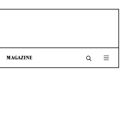
MAGAZINE
SHARE
SHARE