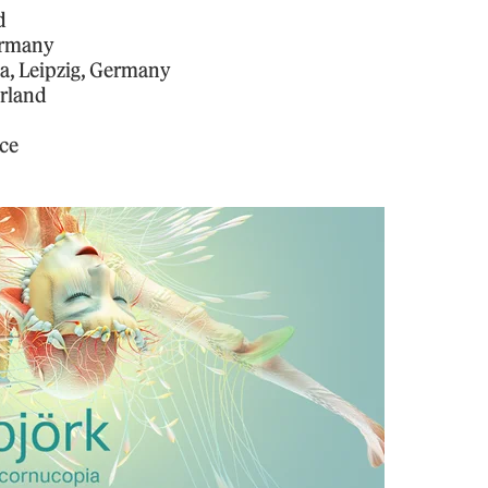
d
ermany
a, Leipzig, Germany
erland
nce