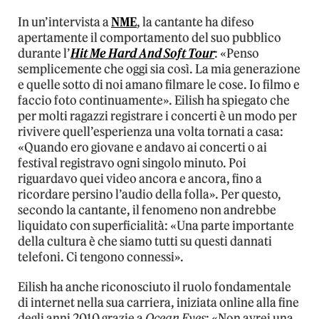
In un’intervista a
NME
, la cantante ha difeso
apertamente il comportamento del suo pubblico
durante l’
Hit Me Hard And Soft Tour
: «Penso
semplicemente che oggi sia così. La mia generazione
e quelle sotto di noi amano filmare le cose. Io filmo e
faccio foto continuamente». Eilish ha spiegato che
per molti ragazzi registrare i concerti è un modo per
rivivere quell’esperienza una volta tornati a casa:
«Quando ero giovane e andavo ai concerti o ai
festival registravo ogni singolo minuto. Poi
riguardavo quei video ancora e ancora, fino a
ricordare persino l’audio della folla». Per questo,
secondo la cantante, il fenomeno non andrebbe
liquidato con superficialità: «Una parte importante
della cultura è che siamo tutti su questi dannati
telefoni. Ci tengono connessi».
Eilish ha anche riconosciuto il ruolo fondamentale
di internet nella sua carriera, iniziata online alla fine
degli anni 2010 grazie a
Ocean Eyes
: «Non avrei una