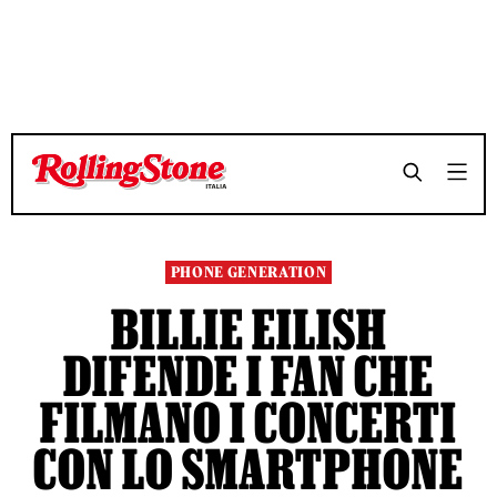
TEMPO DI LETTURA 3 MINUTI
TEMPO DI LETTURA 3 MINUTI
SHARE
SHARE
PHONE GENERATION
BILLIE EILISH
DIFENDE I FAN CHE
FILMANO I CONCERTI
CON LO SMARTPHONE