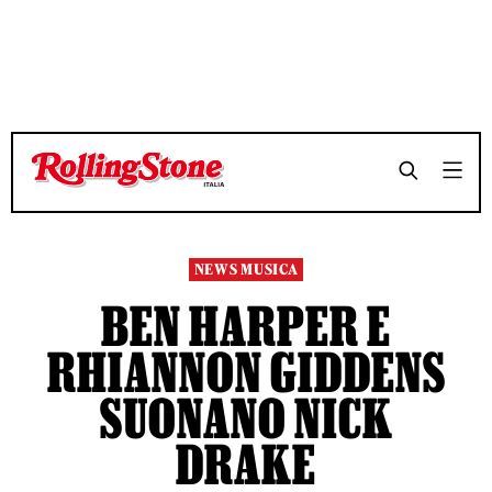
TEMPO DI LETTURA 3 MINUTI
TEMPO DI LETTURA 3 MINUTI
SHARE
SHARE
NEWS MUSICA
BEN HARPER E
RHIANNON GIDDENS
SUONANO NICK
DRAKE