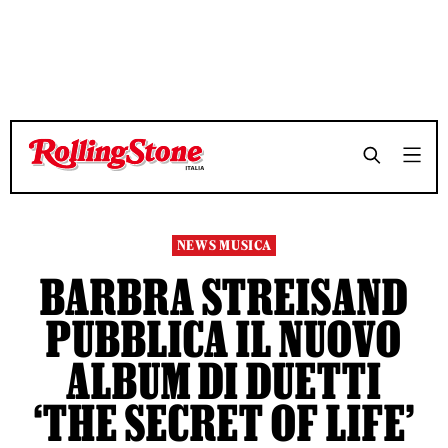
TEMPO DI LETTURA 3 MINUTI
TEMPO DI LETTURA 3 MINUTI
SHARE
SHARE
NEWS MUSICA
BARBRA STREISAND
PUBBLICA IL NUOVO
ALBUM DI DUETTI
‘THE SECRET OF LIFE’