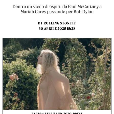
Dentro un sacco di ospiti: da Paul McCartney a
Mariah Carey passando per Bob Dylan
DI
ROLLING STONE IT
30 APRILE 2025 15:28
BARBRA STREISAND. FOTO: PRESS