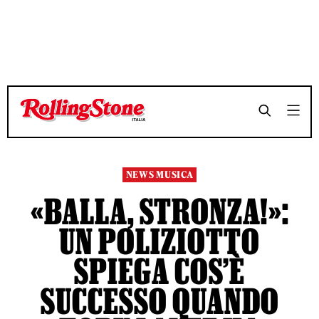
TEMPO DI LETTURA 4 MINUTI
TEMPO DI LETTURA 4 MINUTI
SHARE
SHARE
NEWS MUSICA
«BALLA, STRONZA!»:
UN POLIZIOTTO
SPIEGA COS’È
SUCCESSO QUANDO