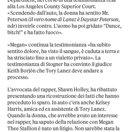
Department, nel corso di una testimonianza resa
alla Los Angeles County Superior Court.
«Scendendo dall’auto, la donna ha sentito Mr.
Peterson
(il vero nome di Lanez è Daystar Peterson
,
ndr) inveirle contro. L’uomo ha poi gridato “Dance,
bitch!” e ha fatto fuoco».
«Megan» continua la testimonianza «ha subito
sentito dolore, ha visto il sangue, è caduta a terra e
ha strisciato fino a un vialetto privato». La
testimonianza di Stogner ha convinto il giudice
Keith Borjón che Tory Lanez deve andare a
processo.
L’avvocata del rapper, Shawn Holley, ha ribattuto
presentando una ricostruzione dei fatti che hanno
preceduto lo sparo. In auto c’era anche Kelsey
Harris, amica ed ex assistente di Tory Lanez.
Quando la donna, che avrebbe avuto un interesse
nel rapper, ha saputo della relazione con Megan
Thee Stallion è nato un litigio. Non sarebbe stata la