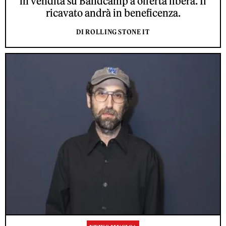
in vendita su Bandcamp a offerta libera. Il
ricavato andrà in beneficenza.
DI ROLLING STONE IT