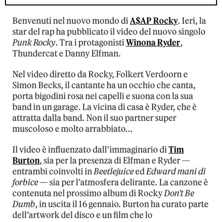
Benvenuti nel nuovo mondo di
A$AP Rocky
. Ieri, la
star del rap ha pubblicato il video del nuovo singolo
Punk Rocky
. Tra i protagonisti
Winona Ryder
,
Thundercat e Danny Elfman.
Nel video diretto da Rocky, Folkert Verdoorn e
Simon Becks, il cantante ha un occhio che canta,
porta bigodini rosa nei capelli e suona con la sua
band in un garage. La vicina di casa è Ryder, che è
attratta dalla band. Non il suo partner super
muscoloso e molto arrabbiato…
Il video è influenzato dall’immaginario di
Tim
Burton
, sia per la presenza di Elfman e Ryder —
entrambi coinvolti in
Beetlejuice
ed
Edward mani di
forbice
— sia per l’atmosfera delirante. La canzone è
contenuta nel prossimo album di Rocky
Don’t Be
Dumb
, in uscita il 16 gennaio. Burton ha curato parte
dell’artwork del disco e un film che lo