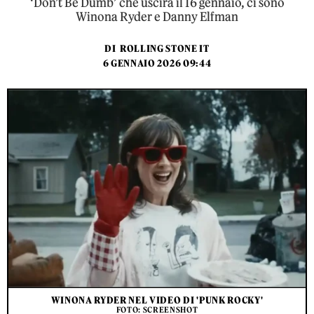
‘Don’t Be Dumb’ che uscirà il 16 gennaio, ci sono
Winona Ryder e Danny Elfman
DI
ROLLING STONE IT
6 GENNAIO 2026 09:44
WINONA RYDER NEL VIDEO DI 'PUNK ROCKY'
FOTO: SCREENSHOT