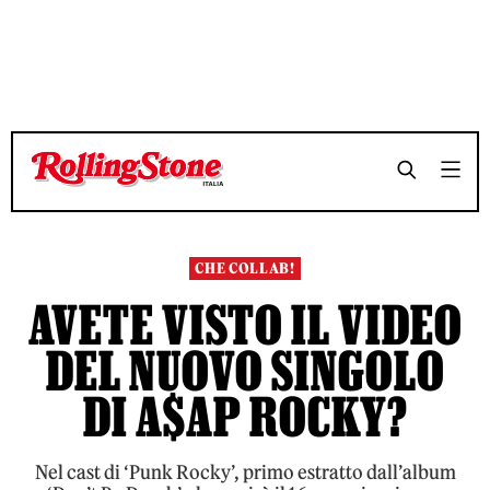
TEMPO DI LETTURA 3 MINUTI
TEMPO DI LETTURA 3 MINUTI
SHARE
SHARE
CHE COLLAB!
AVETE VISTO IL VIDEO
DEL NUOVO SINGOLO
DI A$AP ROCKY?
Nel cast di ‘Punk Rocky’, primo estratto dall’album