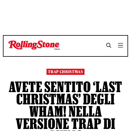
TEMPO DI LETTURA 3 MINUTI
TEMPO DI LETTURA 3 MINUTI
SHARE
SHARE
TRAP CHRISTMAS
AVETE SENTITO ‘LAST
CHRISTMAS’ DEGLI
WHAM! NELLA
VERSIONE TRAP DI