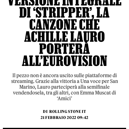
VERSIONE INTEGRALE
DI ‘STRIPPER’, LA
CANZONE CHE
ACHILLE LAURO
PORTERÀ
ALL’EUROVISION
Il pezzo non è ancora uscito sulle piattaforme di
streaming. Grazie alla vittoria a Una voce per San
Marino, Lauro parteciperà alla semifinale
vendendosela, tra gli altri, con Emma Muscat di
‘Amici’
DI
ROLLING STONE IT
21 FEBBRAIO 2022 09:42