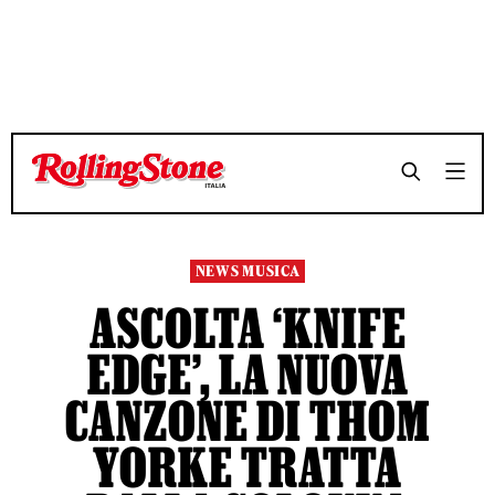
TEMPO DI LETTURA 3 MINUTI
TEMPO DI LETTURA 3 MINUTI
SHARE
SHARE
NEWS MUSICA
ASCOLTA ‘KNIFE
EDGE’, LA NUOVA
CANZONE DI THOM
YORKE TRATTA