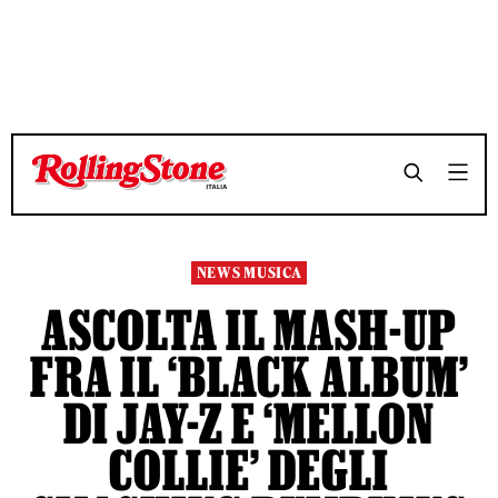
TEMPO DI LETTURA 3 MINUTI
TEMPO DI LETTURA 3 MINUTI
SHARE
SHARE
NEWS MUSICA
ASCOLTA IL MASH-UP
FRA IL ‘BLACK ALBUM’
DI JAY-Z E ‘MELLON
COLLIE’ DEGLI