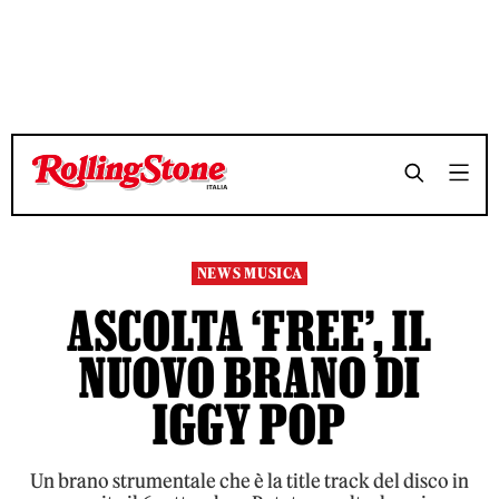
TEMPO DI LETTURA 2 MINUTI
TEMPO DI LETTURA 2 MINUTI
SHARE
SHARE
NEWS MUSICA
ASCOLTA ‘FREE’, IL
NUOVO BRANO DI
IGGY POP
Un brano strumentale che è la title track del disco in