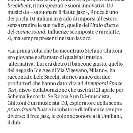
breakbeat
, ritmi spezzati e suoni innovativi. DJ
musicista – sa suonare il flauto jazz -, Rocca è uno
dei pochi DJ italiani in grado di imporsi all’estero
senza tradire le sue radici, quelle dell’
italo disco
e
del
cosmic sound
. Influenze scomposte e rarefatte,
sì, ma sempre presenti nel suo lavoro.
«La prima volta che ho incontrato Stefano Ghittoni
ero giovane e affamato di qualsiasi musica
‘alternativa’. Lui era dietro il bancone giusto, quello
del negozio Ice Age di Via Vigevano, Milano», ha
raccontato Lele Sacchi, storico amico dei due
produttori che hanno dato vita ad
Atemporal Space
Test
, disco-collaborazione che uscirà il 21 aprile per
Schema Records. Se Rocca è un DJ-musicista,
Ghittoni è un musicista-DJ, esploratore della scena
proto drum’n’bass
e incubatore di influenze sempre
diverse: il free jazz, le colonne sonore a là Umiliani,
il dub.