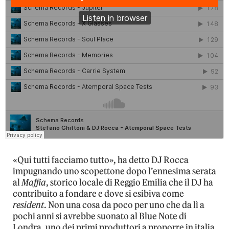
«Qui tutti facciamo tutto», ha detto DJ Rocca
impugnando uno scopettone dopo l’ennesima serata
al
Maffia
, storico locale di Reggio Emilia che il DJ ha
contribuito a fondare e dove si esibiva come
resident
. Non una cosa da poco per uno che da lì a
pochi anni si avrebbe suonato al Blue Note di
Londra, uno dei primi produttori a proporre in italia