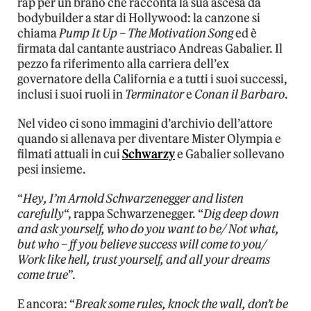
rap per un brano che racconta la sua ascesa da
bodybuilder a star di Hollywood: la canzone si
chiama
Pump It Up – The Motivation Song
ed è
firmata dal cantante austriaco Andreas Gabalier. Il
pezzo fa riferimento alla carriera dell’ex
governatore della California e a tutti i suoi successi,
inclusi i suoi ruoli in
Terminator
e
Conan il Barbaro
.
Nel video ci sono immagini d’archivio dell’attore
quando si allenava per diventare Mister Olympia e
filmati attuali in cui
Schwarzy
e Gabalier sollevano
pesi insieme.
“
Hey, I’m Arnold Schwarzenegger and listen
carefully
“, rappa Schwarzenegger. “
Dig deep down
and ask yourself, who do you want to be/ Not what,
but who – ff you believe success will come to you/
Work like hell, trust yourself, and all your dreams
come true
”.
E ancora: “
Break some rules, knock the wall, don’t be