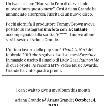
Un tweet secco: “Non vedo l’ora di darvi il mio
nuovo album questo mese”. Così Ariana Grande ha
annunciato a sorpresa l’uscita di un nuovo disco.
Pochi giorni fa il produttore Tommy Brown aveva
postato su Instagram
una foto con la cantante
accompagnata dalla scritta “
6****
“. Il nuovo album
sarà il sesto di Ariana Grande.
L’ultimo lavoro della pop star è
Thank U, Next
del
febbraio 2019 che seguiva di soli sei mesi
Sweetner
.
In maggio è uscito il singolo di Lady Gaga
Rain on Me
di cui è ospite. Ai recenti MTV Video Music Awards,
Grande ha vinto quattro premi.
i can’t wait to give u my album this month
— Ariana Grande (@ArianaGrande)
October 14,
2020