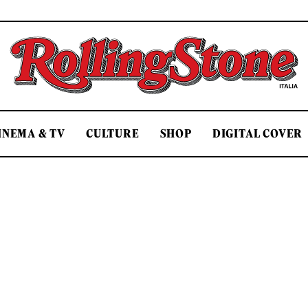
Rolling Stone Italia
INEMA & TV
CULTURE
SHOP
DIGITAL COVER