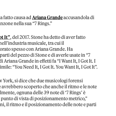
a fatto causa ad
Ariana Grande
accusandola di
anzone nella sua “7 Rings.”
t It”
, del 2017. Stone ha detto di aver fatto
ell’industria musicale, tra cui il
rato spesso con Ariana Grande. Ha
rti del pezzo di Stone e di averle usate in “7
 Ariana Grande in effetti fa “I Want It, I Got It. I
simile: “You Need It, I Got It. You Want It, I Got It”.
ew York, si dice che due musicologi forensi
 avrebbero scoperto che anche il ritmo e le note
lmente, ognuna delle 39 note di ‘7 Rings’ è
 un punto di vista di posizionamento metrico,”
ini, il ritmo e il posizionamento delle note e parti