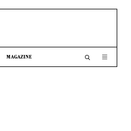
MAGAZINE
SHARE
SHARE