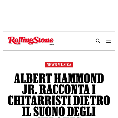
TEMPO DI LETTURA 5 MINUTI
TEMPO DI LETTURA 5 MINUTI
SHARE
SHARE
NEWS MUSICA
ALBERT HAMMOND
JR. RACCONTA I
CHITARRISTI DIETRO
IL SUONO DEGLI