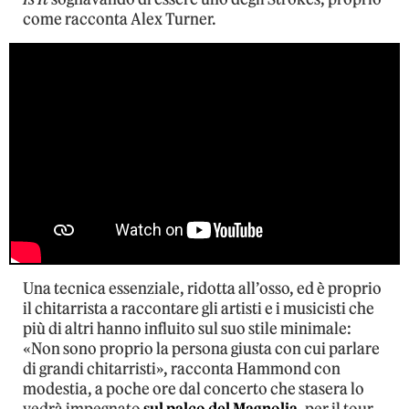
come racconta Alex Turner.
Una tecnica essenziale, ridotta all’osso, ed è proprio
il chitarrista a raccontare gli artisti e i musicisti che
più di altri hanno influito sul suo stile minimale:
«Non sono proprio la persona giusta con cui parlare
di grandi chitarristi», racconta Hammond con
modestia, a poche ore dal concerto che stasera lo
vedrà impegnato
sul palco del Magnolia
, per il tour