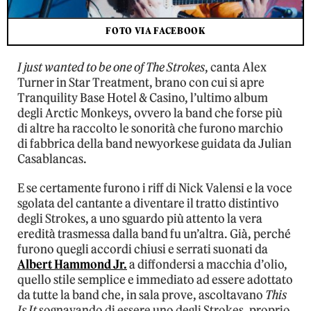
FOTO VIA FACEBOOK
I just wanted to be one of The Strokes
, canta Alex
Turner in Star Treatment, brano con cui si apre
Tranquility Base Hotel & Casino, l’ultimo album
degli Arctic Monkeys, ovvero la band che forse più
di altre ha raccolto le sonorità che furono marchio
di fabbrica della band newyorkese guidata da Julian
Casablancas.
E se certamente furono i riff di Nick Valensi e la voce
sgolata del cantante a diventare il tratto distintivo
degli Strokes, a uno sguardo più attento la vera
eredità trasmessa dalla band fu un’altra. Già, perché
furono quegli accordi chiusi e serrati suonati da
Albert Hammond Jr.
a diffondersi a macchia d’olio,
quello stile semplice e immediato ad essere adottato
da tutte la band che, in sala prove, ascoltavano
This
Is It
sognavando di essere uno degli Strokes, proprio