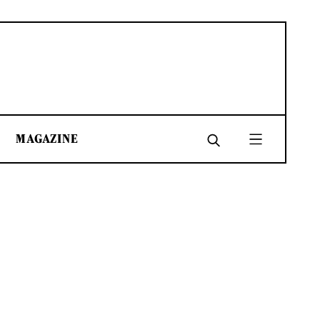
MAGAZINE
SHARE
SHARE