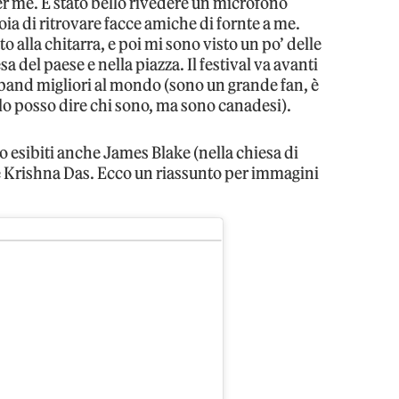
r me. È stato bello rivedere un microfono
ioia di ritrovare facce amiche di fornte a me.
alla chitarra, e poi mi sono visto un po’ delle
a del paese e nella piazza. Il festival va avanti
e band migliori al mondo (sono un grande fan, è
 lo posso dire chi sono, ma sono canadesi).
no esibiti anche James Blake (nella chiesa di
o e Krishna Das. Ecco un riassunto per immagini