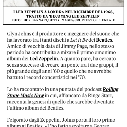
I LED ZEPPELIN A LONDRA NEL DICEMBRE DEL 1968,
TRATTO DA 'BECOMING LED ZEPPELIN'
FOTO: DICK BARNATT/GETTY IMAGES/COURTESY OF BIENNALE
Glyn Johns è il produttore e ingegnere del suono che
ha lavorato tra i tanti dischi a
Let It Be
dei
Beatles
.
Amico di vecchia data di Jimmy Page, nello stesso
periodo ha contribuito a mixare il primo omonimo
album dei
Led Zeppelin
. A quanto pare, ha cercato
senza successo di creare un ponte fra i due gruppi, il
più grande degli anni ’60 e quello che ne avrebbe
battuto i record concertistici nei ’70.
Lo ha raccontato in una puntata del podcast
Rolling
Stone Music Now
in cui, affiancato da Ringo Starr,
racconta la genesi di quello che sarebbe diventato
l’ultimo album dei Beatles.
Folgorato dagli Zeppelin, Johns porta il loro primo
album ai Beatles. «L’ho fatto ascoltare a George