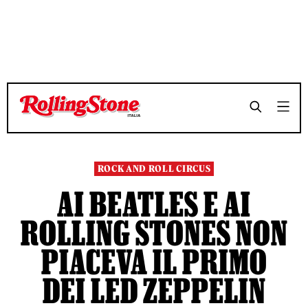
TEMPO DI LETTURA 3 MINUTI
TEMPO DI LETTURA 3 MINUTI
SHARE
SHARE
ROCK AND ROLL CIRCUS
AI BEATLES E AI
ROLLING STONES NON
PIACEVA IL PRIMO
DEI LED ZEPPELIN