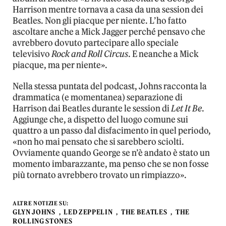
Harrison mentre tornava a casa da una session dei
Beatles. Non gli piacque per niente. L’ho fatto
ascoltare anche a Mick Jagger perché pensavo che
avrebbero dovuto partecipare allo speciale
televisivo
Rock and Roll Circus
. E neanche a Mick
piacque, ma per niente».
Nella stessa puntata del podcast, Johns racconta la
drammatica (e momentanea) separazione di
Harrison dai Beatles durante le session di
Let It Be
.
Aggiunge che, a dispetto del luogo comune sui
quattro a un passo dal disfacimento in quel periodo,
«non ho mai pensato che si sarebbero sciolti.
Ovviamente quando George se n’è andato è stato un
momento imbarazzante, ma penso che se non fosse
più tornato avrebbero trovato un rimpiazzo».
ALTRE NOTIZIE SU:
GLYN JOHNS
LED ZEPPELIN
THE BEATLES
THE
ROLLING STONES