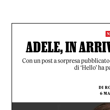
N
ADELE, IN ARRI
Con un post a sorpresa pubblicato
di ‘Hello’ ha p
DI
RO
6 MA