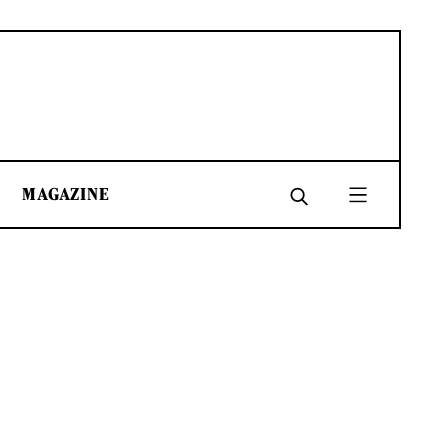
MAGAZINE
SHARE
SHARE