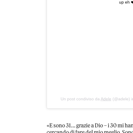
up eh 
Un post condiviso da
Adele
(@adele) i
«E sono 31… grazie a Dio – i 30 mi h
cercando di fare del mio meglio. Sono