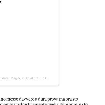
❤️
n data:
Mag 5, 2019 at 1:16 PDT
anno messo davvero a dura prova ma ora sto
 cambiata drasticamente negli ultimi anni, e sto