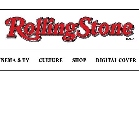
Rolling Stone Italia
INEMA & TV
CULTURE
SHOP
DIGITAL COVER