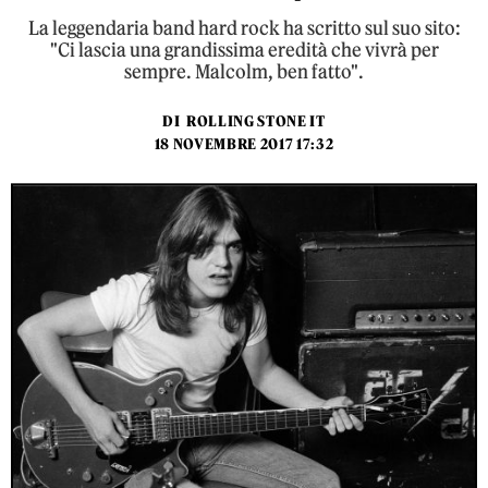
La leggendaria band hard rock ha scritto sul suo sito:
"Ci lascia una grandissima eredità che vivrà per
sempre. Malcolm, ben fatto".
DI
ROLLING STONE IT
18 NOVEMBRE 2017 17:32