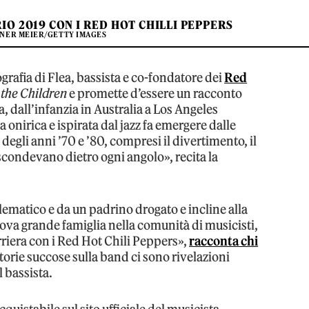
RIO 2019 CON I RED HOT CHILLI PEPPERS
NER MEIER/GETTY IMAGES
grafia di Flea, bassista e co-fondatore dei
Red
 the Children
e promette d’essere un racconto
, dall’infanzia in Australia a Los Angeles
onirica e ispirata dal jazz fa emergere dalle
egli anni ’70 e ’80, compresi il divertimento, il
nascondevano dietro ogni angolo», recita la
lematico e da un padrino drogato e incline alla
uova grande famiglia nella comunità di musicisti,
carriera con i Red Hot Chili Peppers»,
racconta chi
torie succose sulla band ci sono rivelazioni
l bassista.