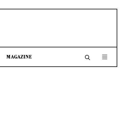
MAGAZINE
SHARE
SHARE