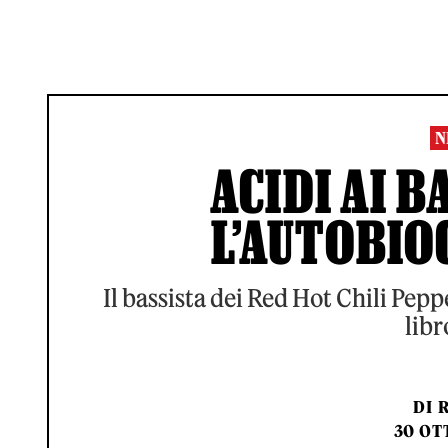
N
ACIDI AI B
L’AUTOBIO
Il bassista dei Red Hot Chili Pep
lib
DI
30 OT