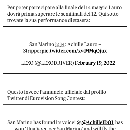
Per poter partecipare alla finale del 14 maggio Lauro
dovrà prima superare le semifinali del 12. Qui sotto
trovate la sua performance di stasera:
San Marino 🇸🇲: Achille Lauro –
Stripper
pic.twitter.com/xvtMMqQjux
— LEXO (@LEXODRIVER)
February 19, 2022
Questo invece l’annuncio ufficiale dal profilo
Twitter di Eurovision Song Contest:
San Marino has found its voice! 🎤
@AchilleIDOL
has
won ‘Una Voce per San Marino’ and will fly the