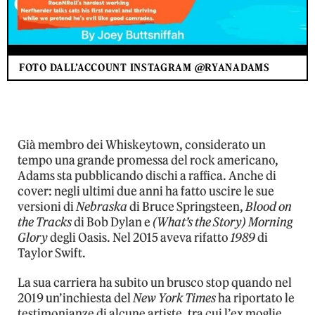
FOTO DALL’ACCOUNT INSTAGRAM @RYANADAMS
Già membro dei Whiskeytown, considerato un
tempo una grande promessa del rock americano,
Adams sta pubblicando dischi a raffica. Anche di
cover: negli ultimi due anni ha fatto uscire le sue
versioni di
Nebraska
di Bruce Springsteen,
Blood on
the Tracks
di Bob Dylan e
(What’s the Story) Morning
Glory
degli Oasis. Nel 2015 aveva rifatto
1989
di
Taylor Swift.
La sua carriera ha subito un brusco stop quando nel
2019 un’inchiesta del
New York Times
ha riportato le
testimonianze di alcune artiste, tra cui l’ex moglie