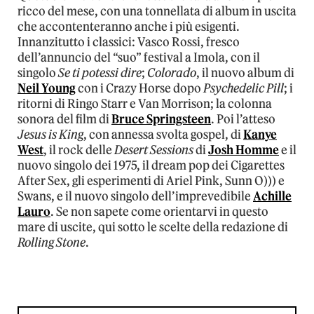
ricco del mese, con una tonnellata di album in uscita
che accontenteranno anche i più esigenti.
Innanzitutto i classici: Vasco Rossi, fresco
dell’annuncio del “suo” festival a Imola, con il
singolo
Se ti potessi dire
;
Colorado
, il nuovo album di
Neil Young
con i Crazy Horse dopo
Psychedelic Pill
; i
ritorni di Ringo Starr e Van Morrison; la colonna
sonora del film di
Bruce Springsteen
. Poi l’atteso
Jesus is King
, con annessa svolta gospel, di
Kanye
West
, il rock delle
Desert Sessions
di
Josh Homme
e il
nuovo singolo dei 1975, il dream pop dei Cigarettes
After Sex, gli esperimenti di Ariel Pink, Sunn O))) e
Swans, e il nuovo singolo dell’imprevedibile
Achille
Lauro
. Se non sapete come orientarvi in questo
mare di uscite, qui sotto le scelte della redazione di
Rolling Stone
.