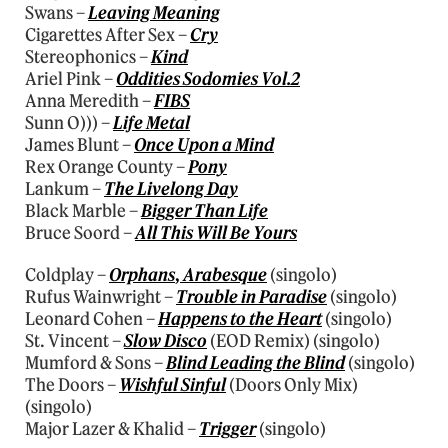
Swans –
Leaving Meaning
Cigarettes After Sex –
Cry
Stereophonics –
Kind
Ariel Pink –
Oddities Sodomies Vol.2
Anna Meredith –
FIBS
Sunn O))) –
Life Metal
James Blunt –
Once Upon a Mind
Rex Orange County –
Pony
Lankum –
The Livelong Day
Black Marble –
Bigger Than Life
Bruce Soord –
All This Will Be Yours
Coldplay –
Orphans
,
Arabesque
(singolo)
Rufus Wainwright –
Trouble in Paradise
(singolo)
Leonard Cohen –
Happens to the Heart
(singolo)
St. Vincent –
Slow Disco
(EOD Remix) (singolo)
Mumford & Sons –
Blind Leading the Blind
(singolo)
The Doors –
Wishful Sinful
(Doors Only Mix)
(singolo)
Major Lazer & Khalid –
Trigger
(singolo)