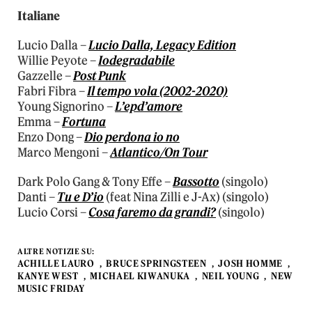
Italiane
Lucio Dalla –
Lucio Dalla, Legacy Edition
Willie Peyote –
Iodegradabile
Gazzelle –
Post Punk
Fabri Fibra –
Il tempo vola (2002-2020)
Young Signorino –
L’epd’amore
Emma –
Fortuna
Enzo Dong –
Dio perdona io no
Marco Mengoni –
Atlantico/On Tour
Dark Polo Gang & Tony Effe –
Bassotto
(singolo)
Danti –
Tu e D’io
(feat Nina Zilli e J-Ax) (singolo)
Lucio Corsi –
Cosa faremo da grandi?
(singolo)
ALTRE NOTIZIE SU:
ACHILLE LAURO
BRUCE SPRINGSTEEN
JOSH HOMME
KANYE WEST
MICHAEL KIWANUKA
NEIL YOUNG
NEW
MUSIC FRIDAY