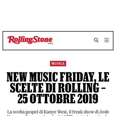
TEMPO DI LETTURA 7 MINUTI
TEMPO DI LETTURA 7 MINUTI
SHARE
SHARE
MUSICA
NEW MUSIC FRIDAY, LE
SCELTE DI ROLLING –
25 OTTOBRE 2019
La svolta gospel di Kanye West, il freak show di Josh