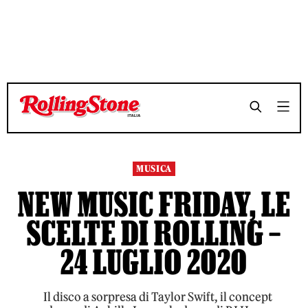
TEMPO DI LETTURA 5 MINUTI
TEMPO DI LETTURA 5 MINUTI
SHARE
SHARE
MUSICA
NEW MUSIC FRIDAY, LE
SCELTE DI ROLLING –
24 LUGLIO 2020
Il disco a sorpresa di Taylor Swift, il concept