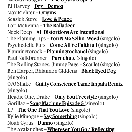
PJ Harvey –
Dry – Demos
Max Richter –
Origins
Seasick Steve –
Love & Peace
Lori McKenna –
The Balladeer
Neck Deep –
All Distortions Are Intentional
The Flaming Lips –
You N Me Sellin’ Weed
(singolo)
Psychedelic Furs –
Come All Ye Faithfull
(singolo)
Planningtorock –
Planningtochanel
(singolo)
Paul Kalkbrenner –
Parochute
(singolo)
The Rolling Stones, Jimmy Page –
Scarlet
(singolo)
Ben Harper, Rhiannon Giddens –
Black Eyed Dog
(singolo)
070 Shake –
Guilty Conscience Tame Impala Remix
(singolo)
Headie One, Drake –
Only You Freestyle
(singolo)
Gorillaz –
Song Machine Episode 5
(singolo)
LP –
The One That You Love
(singolo)
Kylie Minogue –
Say Something
(singolo)
Noah Cyrus –
Dunno
(singolo)
The Avalanches –
Wherever You Go / Reflecting