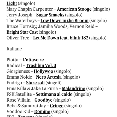
Light
(singolo)
Mary Chapin Carpenter –
American Stooge
(singolo)
Jerry Joseph –
Sugar Smacks
(singolo)
The Waterboys –
Low Down in the Broom
(singolo)
Bruce Hornsby, Jamilia Woods, Vernon Reid –
Bright Star Cast
(singolo)
Oliver Tree –
Let Me Down feat. blink-182
(singolo)
Italiane
Piotta –
L’ottavo re
Radical –
Trashbin Vol. 3
Giorgieness –
Hollywoo
(singolo)
Emma Nolde –
Nero Artesia
(singolo)
Endrigo –
Stare soli
(singoli)
Emis Killa & Jake La Furia –
Malandrino
(singolo)
FSK Satellite –
Settimana al caldo
(singolo)
Rose Villain –
Goodbye
(singolo)
Beba & Samurai Jay –
Cringe
(singolo)
Voodoo Kid –
Domino
(singolo)