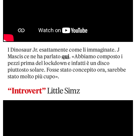
I Dinosaur Jr. esattamente come li immaginate. J
Mascis ce ne ha parlato
qui
. «Abbiamo composto i
pezzi prima del lockdown e infatti è un disco
piuttosto solare. Fosse stato concepito ora, sarebbe
stato molto più cupo».
“Introvert”
Little Simz