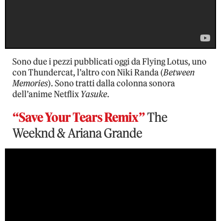
Sono due i pezzi pubblicati oggi da Flying Lotus, uno
con Thundercat, l’altro con Niki Randa (
Between
Memories
). Sono tratti dalla colonna sonora
dell’anime Netflix
Yasuke
.
“Save Your Tears Remix”
The
Weeknd & Ariana Grande