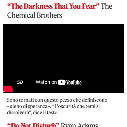
“The Darkness That You Fear”
The
Chemical Brothers
Sono tornati con questo pezzo che definiscono
«uieno di speranza». “L’oscurità che temi si
dissolverà”, dice il testo.
“Do Not Disturb”
Ryan Adams