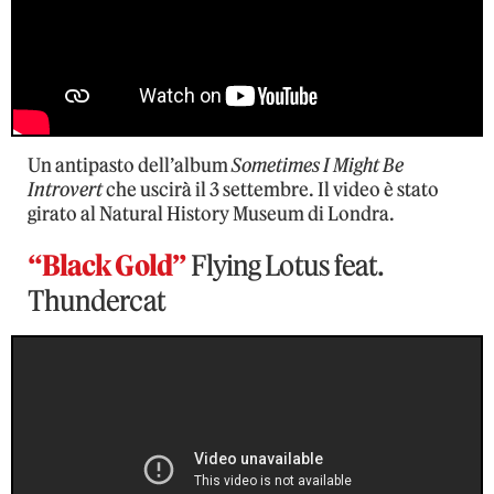
Un antipasto dell’album
Sometimes I Might Be
Introvert
che uscirà il 3 settembre. Il video è stato
girato al Natural History Museum di Londra.
“Black Gold”
Flying Lotus feat.
Thundercat