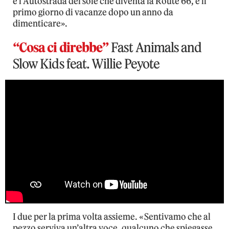
è l’Autostrada del sole che diventa la Route 66, è il
primo giorno di vacanze dopo un anno da
dimenticare».
“Cosa ci direbbe”
Fast Animals and
Slow Kids feat. Willie Peyote
I due per la prima volta assieme. «Sentivamo che al
pezzo serviva un’altra voce, qualcuno che spiegasse