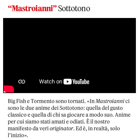
“Mastroianni”
Sottotono
Big Fish e Tormento sono tornati. «In
Mastroianni
ci
sono le due anime dei Sottotono: quella del gusto
classico e quella di chi sa giocare a modo suo. Anime
per cui siamo stati amati e odiati. È il nostro
manifesto da veri
originator
. Ed è, in realtà, solo
l’inizio».