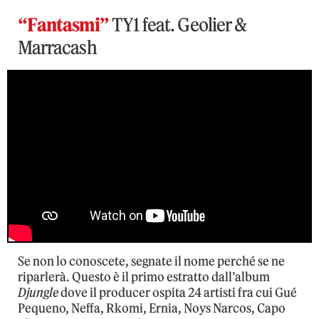
“Fantasmi”
TY1 feat. Geolier &
Marracash
Se non lo conoscete, segnate il nome perché se ne
riparlerà. Questo è il primo estratto dall’album
Djungle
dove il producer ospita 24 artisti fra cui Gué
Pequeno, Neffa, Rkomi, Ernia, Noys Narcos, Capo