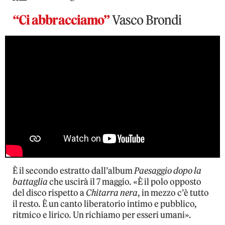
“Ci abbracciamo”
Vasco Brondi
È il secondo estratto dall’album
Paesaggio dopo la
battaglia
che uscirà il 7 maggio. «È il polo opposto
del disco rispetto a
Chitarra nera
, in mezzo c’è tutto
il resto. È un canto liberatorio intimo e pubblico,
ritmico e lirico. Un richiamo per esseri umani».