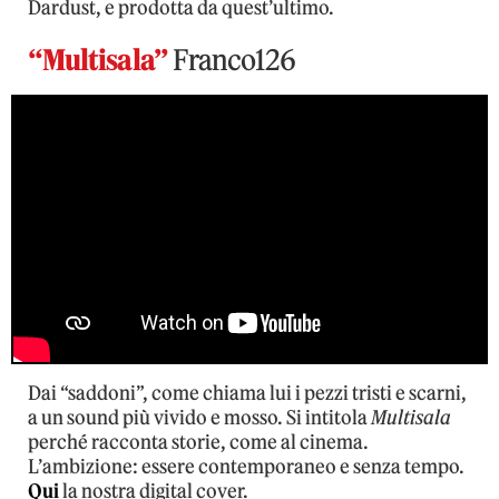
Dardust, e prodotta da quest’ultimo.
“Multisala”
Franco126
Dai “saddoni”, come chiama lui i pezzi tristi e scarni,
a un sound più vivido e mosso. Si intitola
Multisala
perché racconta storie, come al cinema.
L’ambizione: essere contemporaneo e senza tempo.
Qui
la nostra digital cover.