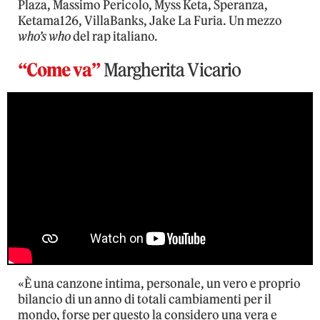
Plaza, Massimo Pericolo, Myss Keta, Speranza,
Ketama126, VillaBanks, Jake La Furia. Un mezzo
who’s who
del rap italiano.
“Come va”
Margherita Vicario
«È una canzone intima, personale, un vero e proprio
bilancio di un anno di totali cambiamenti per il
mondo, forse per questo la considero una vera e