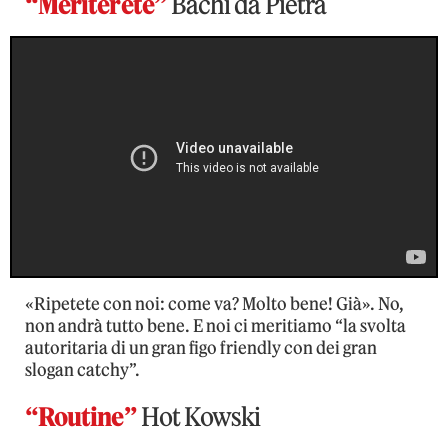
“Meriterete”
Bachi da Pietra
«Ripetete con noi: come va? Molto bene! Già». No,
non andrà tutto bene. E noi ci meritiamo “la svolta
autoritaria di un gran figo friendly con dei gran
slogan catchy”.
“Routine”
Hot Kowski