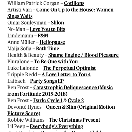
William Patrick Corgan –
Cotillons
Artisti Vari –
Come On Up to the House: Women
Sings Waits
Omar Souleyman –
Shlon
No-Man –
Love You to Bits
Lindemann –
F&M
Anne Müller –
Heliopause
Maija Sofia –
Bath Time
Health & Beauty –
Shame Engine / Blood Pleasure
Pluralone –
To Be One with You
Luke Lalonde –
The Perpetual Optimist
Trippie Redd –
A Love Letter to You 4
Laibach –
Party Songs EP
Ben Frost –
Catastrophic Deliquescence (Music
from Fortitude 2015-2018)
Ben Frost –
Dark: Cycle 1
&
Cycle 2
Devonté Hynes –
Queen & Slim (Original Motion
Picture Score)
Robbie Williams –
The Christmas Present
Lil Peep –
Everybody’s Everything