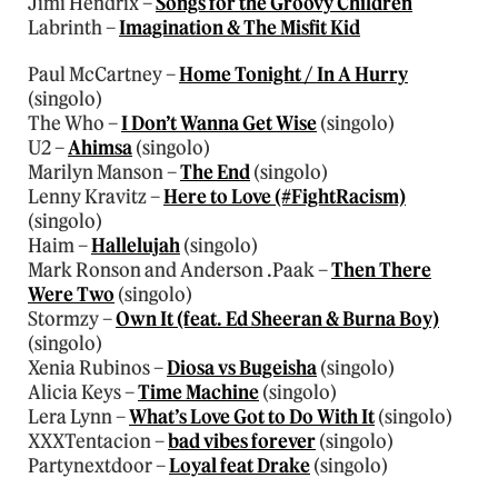
Jimi Hendrix –
Songs for the Groovy Children
Labrinth –
Imagination & The Misfit Kid
Paul McCartney –
Home Tonight / In A Hurry
(singolo)
The Who –
I Don’t Wanna Get Wise
(singolo)
U2 –
Ahimsa
(singolo)
Marilyn Manson –
The End
(singolo)
Lenny Kravitz –
Here to Love (#FightRacism)
(singolo)
Haim –
Hallelujah
(singolo)
Mark Ronson and Anderson .Paak –
Then There
Were Two
(singolo)
Stormzy –
Own It (feat. Ed Sheeran & Burna Boy)
(singolo)
Xenia Rubinos –
Diosa vs Bugeisha
(singolo)
Alicia Keys –
Time Machine
(singolo)
Lera Lynn –
What’s Love Got to Do With It
(singolo)
XXXTentacion –
bad vibes forever
(singolo)
Partynextdoor –
Loyal feat Drake
(singolo)