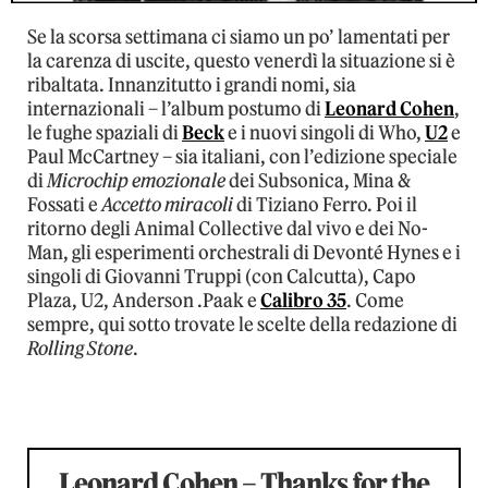
Se la scorsa settimana ci siamo un po’ lamentati per
la carenza di uscite, questo venerdì la situazione si è
ribaltata. Innanzitutto i grandi nomi, sia
internazionali – l’album postumo di
Leonard Cohen
,
le fughe spaziali di
Beck
e i nuovi singoli di Who,
U2
e
Paul McCartney – sia italiani, con l’edizione speciale
di
Microchip emozionale
dei Subsonica, Mina &
Fossati e
Accetto miracoli
di Tiziano Ferro. Poi il
ritorno degli Animal Collective dal vivo e dei No-
Man, gli esperimenti orchestrali di Devonté Hynes e i
singoli di Giovanni Truppi (con Calcutta), Capo
Plaza, U2, Anderson .Paak e
Calibro 35
. Come
sempre, qui sotto trovate le scelte della redazione di
Rolling Stone
.
Leonard Cohen – Thanks for the