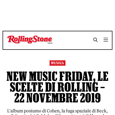
TEMPO DI LETTURA 6 MINUTI
TEMPO DI LETTURA 6 MINUTI
SHARE
SHARE
MUSICA
NEW MUSIC FRIDAY, LE
SCELTE DI ROLLING –
22 NOVEMBRE 2019
L'album postumo di Cohen, la fuga spaziale di Beck,