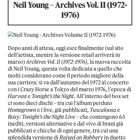
Neil Young – Archives Vol. II (1972-
1976)
Dopo anni di attesa, oggi esce finalmente (sul sito
dell’artista, mentre la versione retail arriverà in
marzo)
Archives Vol. II (1972-1976)
, la nuova raccolta
di Neil Young, questa volta dedicata a quello che
molti considerano come il periodo migliore della
sua carriera: si va dall’autunno del 1972 al concerto
con i Crazy Horse a Tokyo del marzo 1976, l’epoca di
Harvest
e
Tonight’s the Night
. All’interno del box set
ci sono dieci dischi – tra cui l’album perduto
Homegrown
e i live, già pubblicati,
Tuscaloosa
e
Roxy: Tonight’s the Night Live
– che contengono 63
inediti, versioni alternative e dal vivo di brani già
pubblicati e chicche di ogni genere, tra cui una
splendida versione di
Raised on Robbery
in duetto