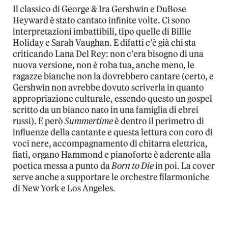
Il classico di George & Ira Gershwin e DuBose
Heyward è stato cantato infinite volte. Ci sono
interpretazioni imbattibili, tipo quelle di Billie
Holiday e Sarah Vaughan. E difatti c’è già chi sta
criticando Lana Del Rey: non c’era bisogno di una
nuova versione, non è roba tua, anche meno, le
ragazze bianche non la dovrebbero cantare (certo, e
Gershwin non avrebbe dovuto scriverla in quanto
appropriazione culturale, essendo questo un gospel
scritto da un bianco nato in una famiglia di ebrei
russi). E però
Summertime
è dentro il perimetro di
influenze della cantante e questa lettura con coro di
voci nere, accompagnamento di chitarra elettrica,
fiati, organo Hammond e pianoforte è aderente alla
poetica messa a punto da
Born to Die
in poi. La cover
serve anche a supportare le orchestre filarmoniche
di New York e Los Angeles.