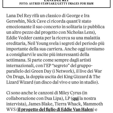
LANA DEL REY
FOTO: ASTRID STAWIARZ/GETTY IMAGES FOR H&M
Lana Del Rey rifà un classico di George e Ira
Gerswhin, Nick Cave ci ricorda quant’è stato
emozionante il suo concerto in solitaria (e pubblica
un altro pezzo dal progetto con Nicholas Lens),
Eddie Vedder canta per la ricerca su una malattia
ereditaria, Neil Young svela i segreti del periodo più
importante della sua carriera. Anche oggi torniamo
a consigliarvi le uscite più interessanti della
settimana. Si parte come sempre dagli artisti
internazionali, con l’EP “segreto” del gruppo-
parallelo dei Green Day (i Network), il live dei War
On Drugs, la doppia uscita dei King Gizzard & The
Lizard Wizard (un disco dal vivo e uno in studio).
Ci sono anche le canzoni di Miley Cyrus (in
collaborazione con Dua Lipa), LP (
qui
la nostra
intervista), James Blake, Tierra Whack, Mammoth
WVS (
il progetto del figlio di Eddie Van Halen
) e