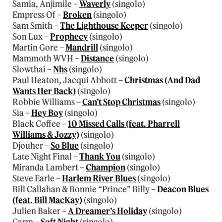
Samia, Anjimile –
Waverly
(singolo)
Empress Of –
Broken
(singolo)
Sam Smith –
The Lighthouse Keeper
(singolo)
Son Lux –
Prophecy
(singolo)
Martin Gore –
Mandrill
(singolo)
Mammoth WVH –
Distance
(singolo)
Slowthai –
Nhs
(singolo)
Paul Heaton, Jacqui Abbott –
Christmas (And Dad
Wants Her Back)
(singolo)
Robbie Williams –
Can’t Stop Christmas
(singolo)
Sia –
Hey Boy
(singolo)
Black Coffee –
10 Missed Calls (feat. Pharrell
Williams & Jozzy)
(singolo)
Djouher –
So Blue
(singolo)
Late Night Final –
Thank You
(singolo)
Miranda Lambert –
Champion
(singolo)
Steve Earle –
Harlem River Blues
(singolo)
Bill Callahan & Bonnie “Prince” Billy –
Deacon Blues
(feat. Bill MacKay)
(singolo)
Julien Baker –
A Dreamer’s Holiday
(singolo)