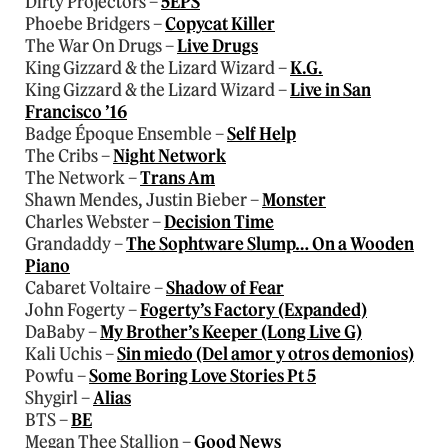
Dirty Projectors –
5EPS
Phoebe Bridgers –
Copycat Killer
The War On Drugs –
Live Drugs
King Gizzard & the Lizard Wizard –
K.G.
King Gizzard & the Lizard Wizard –
Live in San
Francisco ’16
Badge Époque Ensemble –
Self Help
The Cribs –
Night Network
The Network –
Trans Am
Shawn Mendes, Justin Bieber –
Monster
Charles Webster –
Decision Time
Grandaddy –
The Sophtware Slump… On a Wooden
Piano
Cabaret Voltaire –
Shadow of Fear
John Fogerty –
Fogerty’s Factory (Expanded)
DaBaby –
My Brother’s Keeper (Long Live G)
Kali Uchis –
Sin miedo (Del amor y otros demonios)
Powfu –
Some Boring Love Stories Pt 5
Shygirl –
Alias
BTS –
BE
Megan Thee Stallion –
Good News