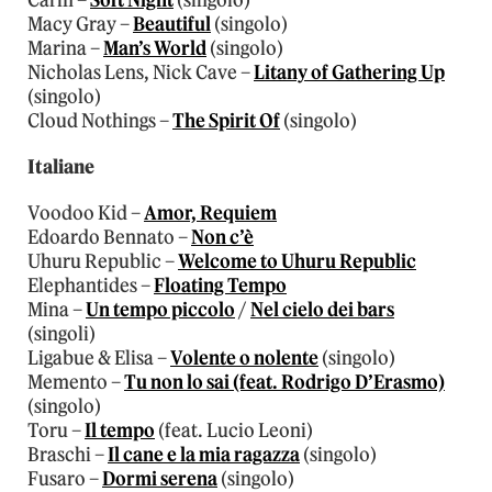
Carm –
Soft Night
(singolo)
Macy Gray –
Beautiful
(singolo)
Marina –
Man’s World
(singolo)
Nicholas Lens, Nick Cave –
Litany of Gathering Up
(singolo)
Cloud Nothings –
The Spirit Of
(singolo)
Italiane
Voodoo Kid –
Amor, Requiem
Edoardo Bennato –
Non c’è
Uhuru Republic –
Welcome to Uhuru Republic
Elephantides –
Floating Tempo
Mina –
Un tempo piccolo
/
Nel cielo dei bars
(singoli)
Ligabue & Elisa –
Volente o nolente
(singolo)
Memento –
Tu non lo sai (feat. Rodrigo D’Erasmo)
(singolo)
Toru –
Il tempo
(feat. Lucio Leoni)
Braschi –
Il cane e la mia ragazza
(singolo)
Fusaro –
Dormi serena
(singolo)