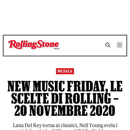
TEMPO DI LETTURA 9 MINUTI
TEMPO DI LETTURA 9 MINUTI
SHARE
SHARE
MUSICA
NEW MUSIC FRIDAY, LE
SCELTE DI ROLLING –
20 NOVEMBRE 2020
Lana Del Rey torna ai classici, Neil Young svela i