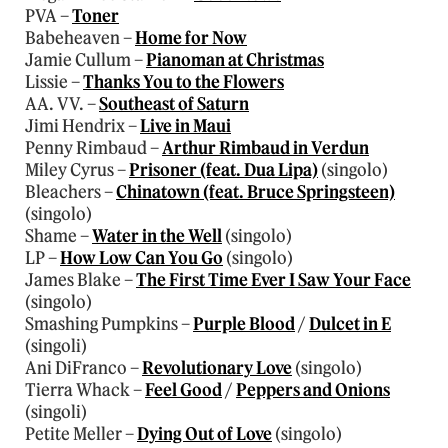
PVA –
Toner
Babeheaven –
Home for Now
Jamie Cullum –
Pianoman at Christmas
Lissie –
Thanks You to the Flowers
AA. VV. –
Southeast of Saturn
Jimi Hendrix –
Live in Maui
Penny Rimbaud –
Arthur Rimbaud in Verdun
Miley Cyrus –
Prisoner (feat. Dua Lipa)
(singolo)
Bleachers –
Chinatown (feat. Bruce Springsteen)
(singolo)
Shame –
Water in the Well
(singolo)
LP –
How Low Can You Go
(singolo)
James Blake –
The First Time Ever I Saw Your Face
(singolo)
Smashing Pumpkins –
Purple Blood
/
Dulcet in E
(singoli)
Ani DiFranco –
Revolutionary Love
(singolo)
Tierra Whack –
Feel Good
/
Peppers and Onions
(singoli)
Petite Meller –
Dying Out of Love
(singolo)