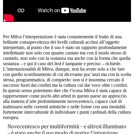
Per Milva l’interpretazione è stata costantemente il frutto di una
brillante consapevolezza dei livelli culturali acclusi all’oggetto
interpretato, al punto che il suo è stato un rapporto profondamente
intellettuale non solo con quanto cantato ma con il modo stesso di
cantarlo, non solo con la sostanza ma anche con la forma che quella
sostanza – e qui il caso del
lied
è lampante e preciso – richiede.
L’internazionalità di Milva, dunque, non ha avuto solo a che fare
con quello sconfinamento di cui dicevamo poc’anzi ma con la scelta
stessa, programmatica, di compierlo: non si è insomma cercato il
successo fuori dai confini ma la cultura cui dar voce oltre i confini.
In questo senso potremmo dire che l’icona Milva è stata capace di
rappresentare come pochi altri artisti in questo paese un approccio
alla materia d’arte profondamente novecentesco, capace cioè di
inabissarsi nelle correnti artistiche e nelle forme con una modalità
fortemente interculturale di individuare i punti cardinali della cultura
europea.
Novecentesco per multiformità – e altresì illuminato
– è stato anche il suo modo di gestire l’intenzione