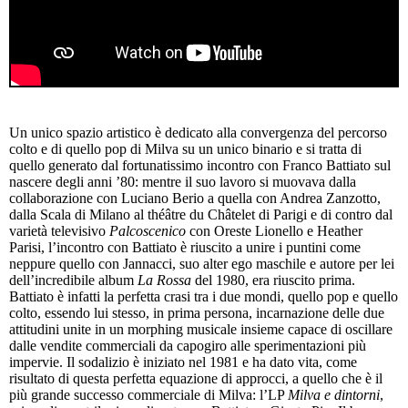
Un unico spazio artistico è dedicato alla convergenza del percorso
colto e di quello pop di Milva su un unico binario e si tratta di
quello generato dal fortunatissimo incontro con Franco Battiato sul
nascere degli anni ’80: mentre il suo lavoro si muovava dalla
collaborazione con Luciano Berio a quella con Andrea Zanzotto,
dalla Scala di Milano al théâtre du Châtelet di Parigi e di contro dal
varietà televisivo
Palcoscenico
con Oreste Lionello e Heather
Parisi, l’incontro con Battiato è riuscito a unire i puntini come
neppure quello con Jannacci, suo alter ego maschile e autore per lei
dell’incredibile album
La Rossa
del 1980, era riuscito prima.
Battiato è infatti la perfetta crasi tra i due mondi, quello pop e quello
colto, essendo lui stesso, in prima persona, incarnazione delle due
attitudini unite in un morphing musicale insieme capace di oscillare
dalle vendite commerciali da capogiro alle sperimentazioni più
impervie. Il sodalizio è iniziato nel 1981 e ha dato vita, come
risultato di questa perfetta equazione di approcci, a quello che è il
più grande successo commerciale di Milva: l’LP
Milva e dintorni
,