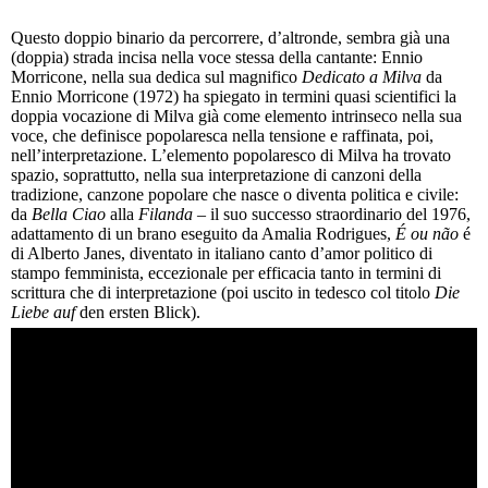
Questo doppio binario da percorrere, d’altronde, sembra già una
(doppia) strada incisa nella voce stessa della cantante: Ennio
Morricone, nella sua dedica sul magnifico
Dedicato a Milva
da
Ennio Morricone (1972) ha spiegato in termini quasi scientifici la
doppia vocazione di Milva già come elemento intrinseco nella sua
voce, che definisce popolaresca nella tensione e raffinata, poi,
nell’interpretazione. L’elemento popolaresco di Milva ha trovato
spazio, soprattutto, nella sua interpretazione di canzoni della
tradizione, canzone popolare che nasce o diventa politica e civile:
da
Bella Ciao
alla
Filanda
– il suo successo straordinario del 1976,
adattamento di un brano eseguito da Amalia Rodrigues,
É ou não
é
di Alberto Janes, diventato in italiano canto d’amor politico di
stampo femminista, eccezionale per efficacia tanto in termini di
scrittura che di interpretazione (poi uscito in tedesco col titolo
Die
Liebe auf
den ersten Blick).