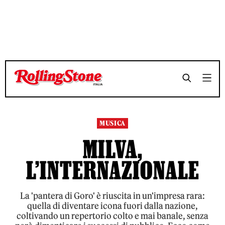
TEMPO DI LETTURA 9 MINUTI
TEMPO DI LETTURA 9 MINUTI
SHARE
SHARE
MUSICA
MILVA,
L’INTERNAZIONALE
La 'pantera di Goro' è riuscita in un'impresa rara:
quella di diventare icona fuori dalla nazione,
coltivando un repertorio colto e mai banale, senza