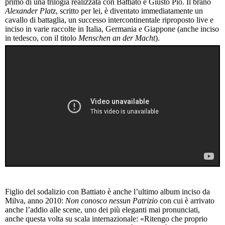
primo di una trilogia realizzata con Battiato e Giusto Pio. Il brano
Alexander Platz
, scritto per lei, è diventato immediatamente un
cavallo di battaglia, un successo intercontinentale riproposto live e
inciso in varie raccolte in Italia, Germania e Giappone (anche inciso
in tedesco, con il titolo
Menschen an der Macht
).
Figlio del sodalizio con Battiato è anche l’ultimo album inciso da
Milva, anno 2010:
Non conosco nessun Patrizio
con cui è arrivato
anche l’addio alle scene, uno dei più eleganti mai pronunciati,
anche questa volta su scala internazionale: «Ritengo che proprio