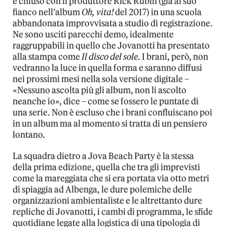
è chiuso con il produttore Rick Rubin (già al suo
fianco nell’album
Oh, vita!
del 2017) in una scuola
abbandonata improvvisata a studio di registrazione.
Ne sono usciti parecchi demo, idealmente
raggruppabili in quello che Jovanotti ha presentato
alla stampa come
Il disco del sole
. I brani, però, non
vedranno la luce in quella forma e saranno diffusi
nei prossimi mesi nella sola versione digitale –
«Nessuno ascolta più gli album, non li ascolto
neanche io», dice – come se fossero le puntate di
una serie. Non è escluso che i brani confluiscano poi
in un album ma al momento si tratta di un pensiero
lontano.
La squadra dietro a Jova Beach Party è la stessa
della prima edizione, quella che tra gli imprevisti
come la mareggiata che si era portata via otto metri
di spiaggia ad Albenga, le dure polemiche delle
organizzazioni ambientaliste e le altrettanto dure
repliche di Jovanotti, i cambi di programma, le sfide
quotidiane legate alla logistica di una tipologia di