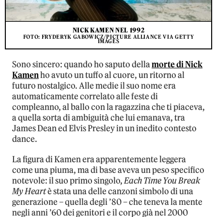
NICK KAMEN NEL 1992
FOTO: FRYDERYK GABOWICZ/PICTURE ALLIANCE VIA GETTY
IMAGES
Sono sincero: quando ho saputo della
morte di Nick
Kamen
ho avuto un tuffo al cuore, un ritorno al
futuro nostalgico. Alle medie il suo nome era
automaticamente correlato alle feste di
compleanno, al ballo con la ragazzina che ti piaceva,
a quella sorta di ambiguità che lui emanava, tra
James Dean ed Elvis Presley in un inedito contesto
dance.
La figura di Kamen era apparentemente leggera
come una piuma, ma di base aveva un peso specifico
notevole: il suo primo singolo,
Each Time You Break
My Heart
è stata una delle canzoni simbolo di una
generazione – quella degli ’80 – che teneva la mente
negli anni ’60 dei genitori e il corpo già nel 2000