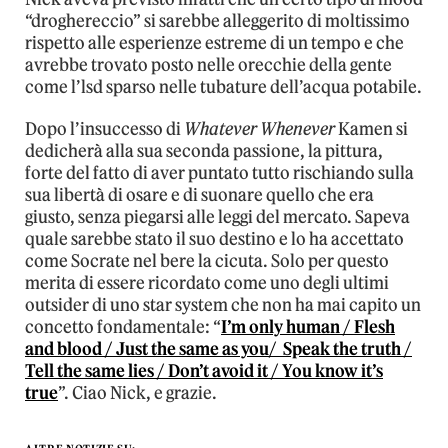
“droghereccio” si sarebbe alleggerito di moltissimo
rispetto alle esperienze estreme di un tempo e che
avrebbe trovato posto nelle orecchie della gente
come l’lsd sparso nelle tubature dell’acqua potabile.
Dopo l’insuccesso di
Whatever Whenever
Kamen si
dedicherà alla sua seconda passione, la pittura,
forte del fatto di aver puntato tutto rischiando sulla
sua libertà di osare e di suonare quello che era
giusto, senza piegarsi alle leggi del mercato. Sapeva
quale sarebbe stato il suo destino e lo ha accettato
come Socrate nel bere la cicuta. Solo per questo
merita di essere ricordato come uno degli ultimi
outsider di uno star system che non ha mai capito un
concetto fondamentale: “
I’m only human / Flesh
and blood / Just the same as you/ Speak the truth /
Tell the same lies / Don’t avoid it / You know it’s
true
”. Ciao Nick, e grazie.