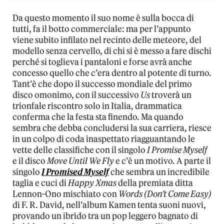
Da questo momento il suo nome è sulla bocca di
tutti, fa il botto commerciale: ma per l’appunto
viene subito infilato nel recinto delle meteore, del
modello senza cervello, di chi si è messo a fare dischi
perché si toglieva i pantaloni e forse avrà anche
concesso quello che c’era dentro al potente di turno.
Tant’è che dopo il successo mondiale del primo
disco omonimo, con il successivo
Us
troverà un
trionfale riscontro solo in Italia, drammatica
conferma che la festa sta finendo. Ma quando
sembra che debba concludersi la sua carriera, riesce
in un colpo di coda inaspettato riagguantando le
vette delle classifiche con il singolo
I Promise Myself
e il disco
Move Until We Fly
e c’è un motivo. A parte il
singolo
I Promised Myself
che sembra un incredibile
taglia e cuci di
Happy Xmas
della premiata ditta
Lennon-Ono mischiato con
Words (Don’t Come Easy)
di F. R. David, nell’album Kamen tenta suoni nuovi,
provando un ibrido tra un pop leggero bagnato di