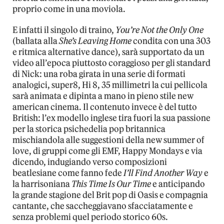
proprio come in una moviola.
E infatti il singolo di traino,
You’re Not the Only One
(ballata alla
She’s Leaving Home
condita con una 303
e ritmica alternative dance), sarà supportato da un
video all’epoca piuttosto coraggioso per gli standard
di Nick: una roba girata in una serie di formati
analogici, super8, Hi 8, 35 millimetri la cui pellicola
sarà animata e dipinta a mano in pieno stile new
american cinema. Il contenuto invece è del tutto
British: l’ex modello inglese tira fuori la sua passione
per la storica psichedelia pop britannica
mischiandola alle suggestioni della new summer of
love, di gruppi come gli EMF, Happy Mondays e via
dicendo, indugiando verso composizioni
beatlesiane come fanno fede
I’ll Find Another Way
e
la harrisoniana
This Time Is Our Time
e anticipando
la grande stagione del Brit pop di Oasis e compagnia
cantante, che saccheggiavano sfacciatamente e
senza problemi quel periodo storico 60s.