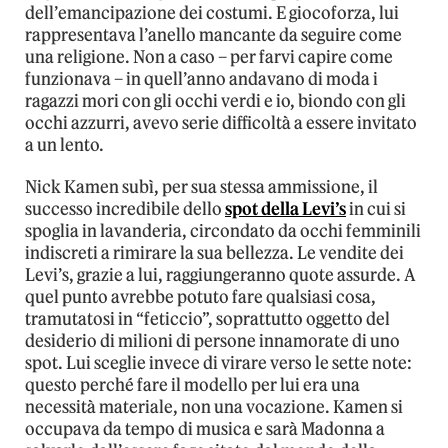
dell’emancipazione dei costumi. E giocoforza, lui
rappresentava l’anello mancante da seguire come
una religione. Non a caso – per farvi capire come
funzionava – in quell’anno andavano di moda i
ragazzi mori con gli occhi verdi e io, biondo con gli
occhi azzurri, avevo serie difficoltà a essere invitato
a un lento.
Nick Kamen subì, per sua stessa ammissione, il
successo incredibile dello
spot della Levi’s
in cui si
spoglia in lavanderia, circondato da occhi femminili
indiscreti a rimirare la sua bellezza. Le vendite dei
Levi’s, grazie a lui, raggiungeranno quote assurde. A
quel punto avrebbe potuto fare qualsiasi cosa,
tramutatosi in “feticcio”, soprattutto oggetto del
desiderio di milioni di persone innamorate di uno
spot. Lui sceglie invece di virare verso le sette note:
questo perché fare il modello per lui era una
necessità materiale, non una vocazione. Kamen si
occupava da tempo di musica e sarà Madonna a