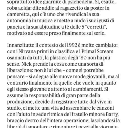
soprattutto idee guarnite di psichedelia. Sì, esatto,
roba acida: dite addio al ragazzetto da poster in
cameretta, qui c’è uno che rivendica la sua
autonomia in musica e mette a nudo i suoi gusti di
pancia e la sua abitudine a tè delle 5 “corretti”,
motivato ad essere preso finalmente sul serio.
Innanzitutto il contesto del 1992 è molto cambiato:
con i Nirvana primi in classifica e i Primal Scream
osannati da tutti, la plastica degli ’80 non ha più
senso. Nick prende la cosa come una sorta di
liberazione: non è lui che – come si potrebbe
pensare – si adegua alle nuove mode giovanili, ma al
contrario finalmente fa quello che vuole in quanto
egli stesso giovane e attento ai cambiamenti. Si
assume la responsabilità di gran parte della
produzione, decide di registrare tutto dal vivo in
studio, ci mette una vita ad assemblare le canzoni
con l’aiuto in sede ritmica del fratello minore Barry,
braccio destro dell’intera operazione, lasciandosi la
libertà di smontare e rimontare i pezzi alla giornata,