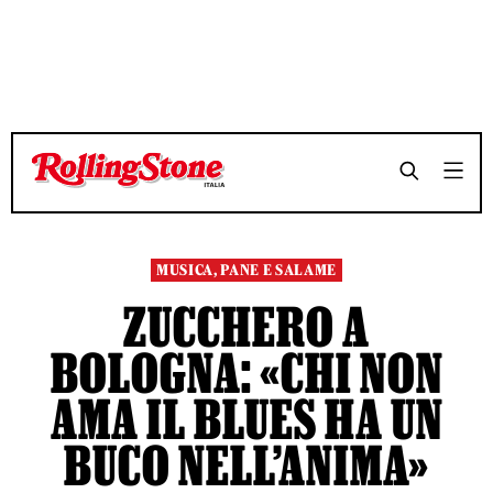
TEMPO DI LETTURA 9 MINUTI
TEMPO DI LETTURA 9 MINUTI
SHARE
SHARE
MUSICA, PANE E SALAME
ZUCCHERO A
BOLOGNA: «CHI NON
AMA IL BLUES HA UN
BUCO NELL’ANIMA»