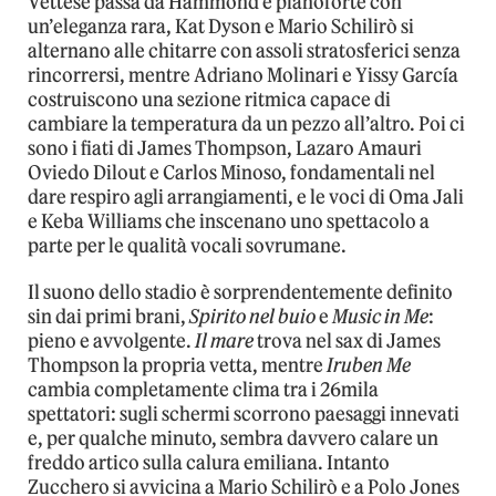
Vettese passa da Hammond e pianoforte con
un’eleganza rara, Kat Dyson e Mario Schilirò si
alternano alle chitarre con assoli stratosferici senza
rincorrersi, mentre Adriano Molinari e Yissy García
costruiscono una sezione ritmica capace di
cambiare la temperatura da un pezzo all’altro. Poi ci
sono i fiati di James Thompson, Lazaro Amauri
Oviedo Dilout e Carlos Minoso, fondamentali nel
dare respiro agli arrangiamenti, e le voci di Oma Jali
e Keba Williams che inscenano uno spettacolo a
parte per le qualità vocali sovrumane.
Il suono dello stadio è sorprendentemente definito
sin dai primi brani,
Spirito nel buio
e
Music in Me
:
pieno e avvolgente.
Il mare
trova nel sax di James
Thompson la propria vetta, mentre
Iruben Me
cambia completamente clima tra i 26mila
spettatori: sugli schermi scorrono paesaggi innevati
e, per qualche minuto, sembra davvero calare un
freddo artico sulla calura emiliana. Intanto
Zucchero si avvicina a Mario Schilirò e a Polo Jones