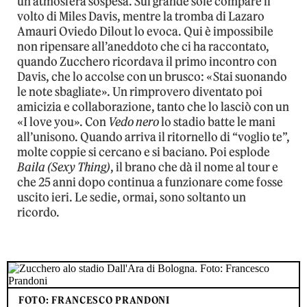
un’atmosfera sospesa. Sul grande sole compare il
volto di Miles Davis, mentre la tromba di Lazaro
Amauri Oviedo Dilout lo evoca. Qui è impossibile
non ripensare all’aneddoto che ci ha raccontato,
quando Zucchero ricordava il primo incontro con
Davis, che lo accolse con un brusco: «Stai suonando
le note sbagliate». Un rimprovero diventato poi
amicizia e collaborazione, tanto che lo lasciò con un
«I love you». Con
Vedo nero
lo stadio batte le mani
all’unisono. Quando arriva il ritornello di “voglio te”,
molte coppie si cercano e si baciano. Poi esplode
Baila (Sexy Thing)
, il brano che dà il nome al tour e
che 25 anni dopo continua a funzionare come fosse
uscito ieri. Le sedie, ormai, sono soltanto un
ricordo.
FOTO: FRANCESCO PRANDONI