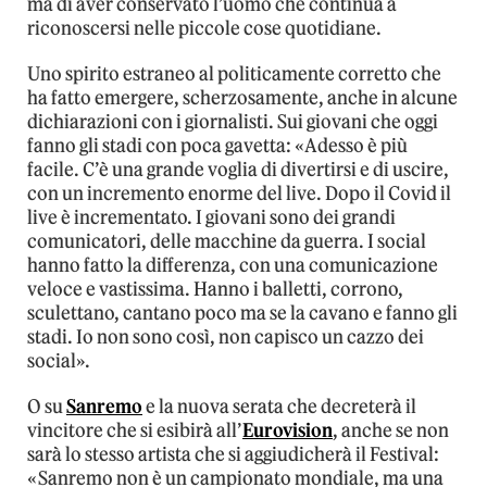
ma di aver conservato l’uomo che continua a
riconoscersi nelle piccole cose quotidiane.
Uno spirito estraneo al politicamente corretto che
ha fatto emergere, scherzosamente, anche in alcune
dichiarazioni con i giornalisti. Sui giovani che oggi
fanno gli stadi con poca gavetta: «Adesso è più
facile. C’è una grande voglia di divertirsi e di uscire,
con un incremento enorme del live. Dopo il Covid il
live è incrementato. I giovani sono dei grandi
comunicatori, delle macchine da guerra. I social
hanno fatto la differenza, con una comunicazione
veloce e vastissima. Hanno i balletti, corrono,
sculettano, cantano poco ma se la cavano e fanno gli
stadi. Io non sono così, non capisco un cazzo dei
social».
O su
Sanremo
e la nuova serata che decreterà il
vincitore che si esibirà all’
Eurovision
, anche se non
sarà lo stesso artista che si aggiudicherà il Festival:
«Sanremo non è un campionato mondiale, ma una