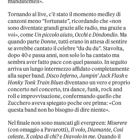
mandatemeli».
Tornando al live, c’è stato il momento medley di
canzoni meno “fortunate”, ricordando che «non
sono diventate grandi grazie alle radio, ma grazie a
voi», come
Un piccolo aiuto
,
Occhi
e
Dindondio
. Ma
quando parte
Donne
, tutti erano in attesa di sentire
se avrebbe cantato il celebre “du du du”. Stavolta,
dopo 40 e passa anni, non solo lo ha cantato ma
sembra aver fatto pace con quel passato. In seguito
arriva un lungo intermezzo affidato completamente
alla super band.
Disco Inferno
,
Jumpin’ Jack Flash
e
Honky Tonk Train Blues
diventano un vero e proprio
concerto nel concerto, tra dance, funk, rock and
roll e improvvisazione, confermando quello che
Zucchero aveva spiegato poche ore prima: «Con
questa band non ho bisogno di dire niente».
Nel finale non sono mancati gli evergreen:
Miserere
(con omaggio a Pavarotti),
Il volo
,
Diamante
,
Così
celeste
,
X colpa di chi?
e
Diavolo in me
. Quando il