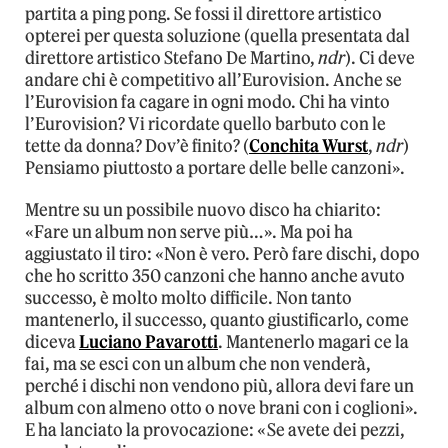
partita a ping pong. Se fossi il direttore artistico
opterei per questa soluzione (quella presentata dal
direttore artistico Stefano De Martino,
ndr
). Ci deve
andare chi è competitivo all’Eurovision. Anche se
l’Eurovision fa cagare in ogni modo. Chi ha vinto
l’Eurovision? Vi ricordate quello barbuto con le
tette da donna? Dov’è finito? (
Conchita Wurst
,
ndr
)
Pensiamo piuttosto a portare delle belle canzoni».
Mentre su un possibile nuovo disco ha chiarito:
«Fare un album non serve più…». Ma poi ha
aggiustato il tiro: «Non è vero. Però fare dischi, dopo
che ho scritto 350 canzoni che hanno anche avuto
successo, è molto molto difficile. Non tanto
mantenerlo, il successo, quanto giustificarlo, come
diceva
Luciano Pavarotti
. Mantenerlo magari ce la
fai, ma se esci con un album che non venderà,
perché i dischi non vendono più, allora devi fare un
album con almeno otto o nove brani con i coglioni».
E ha lanciato la provocazione: «Se avete dei pezzi,