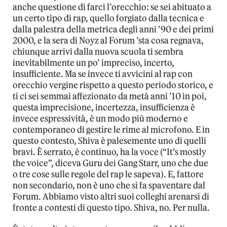
anche questione di farci l’orecchio: se sei abituato a
un certo tipo di rap, quello forgiato dalla tecnica e
dalla palestra della metrica degli anni ’90 e dei primi
2000, e la sera di Noyz al Forum ’sta cosa regnava,
chiunque arrivi dalla nuova scuola ti sembra
inevitabilmente un po’ impreciso, incerto,
insufficiente. Ma se invece ti avvicini al rap con
orecchio vergine rispetto a questo periodo storico, e
ti ci sei semmai affezionato da metà anni ’10 in poi,
questa imprecisione, incertezza, insufficienza è
invece espressività, è un modo più moderno e
contemporaneo di gestire le rime al microfono. E in
questo contesto, Shiva è palesemente uno di quelli
bravi. È serrato, è continuo, ha la voce (“It’s mostly
the voice”, diceva Guru dei Gang Starr, uno che due
o tre cose sulle regole del rap le sapeva). E, fattore
non secondario, non è uno che si fa spaventare dal
Forum. Abbiamo visto altri suoi colleghi arenarsi di
fronte a contesti di questo tipo. Shiva, no. Per nulla.