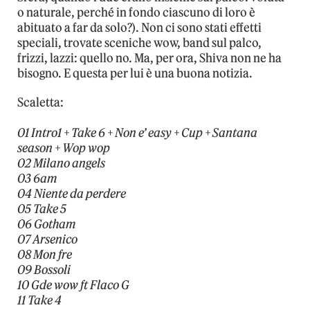
o naturale, perché in fondo ciascuno di loro è
abituato a far da solo?). Non ci sono stati effetti
speciali, trovate sceniche wow, band sul palco,
frizzi, lazzi: quello no. Ma, per ora, Shiva non ne ha
bisogno. E questa per lui è una buona notizia.
Scaletta:
01 Intro1 + Take 6 + Non e’ easy + Cup + Santana
season + Wop wop
02 Milano angels
03 6am
04 Niente da perdere
05 Take 5
06 Gotham
07 Arsenico
08 Mon fre
09 Bossoli
10 Gde wow ft Flaco G
11 Take 4