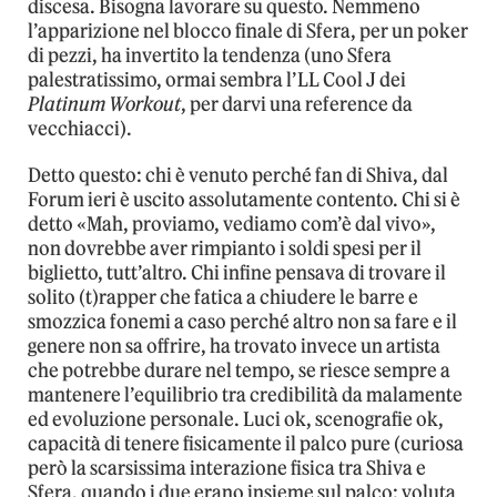
discesa. Bisogna lavorare su questo. Nemmeno
l’apparizione nel blocco finale di Sfera, per un poker
di pezzi, ha invertito la tendenza (uno Sfera
palestratissimo, ormai sembra l’LL Cool J dei
Platinum Workout
, per darvi una reference da
vecchiacci).
Detto questo: chi è venuto perché fan di Shiva, dal
Forum ieri è uscito assolutamente contento. Chi si è
detto «Mah, proviamo, vediamo com’è dal vivo»,
non dovrebbe aver rimpianto i soldi spesi per il
biglietto, tutt’altro. Chi infine pensava di trovare il
solito (t)rapper che fatica a chiudere le barre e
smozzica fonemi a caso perché altro non sa fare e il
genere non sa offrire, ha trovato invece un artista
che potrebbe durare nel tempo, se riesce sempre a
mantenere l’equilibrio tra credibilità da malamente
ed evoluzione personale. Luci ok, scenografie ok,
capacità di tenere fisicamente il palco pure (curiosa
però la scarsissima interazione fisica tra Shiva e
Sfera, quando i due erano insieme sul palco: voluta