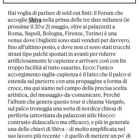
Hai voglia di parlare di sold out finti: il Forum che
accoglie
Shiva
nella prima delle tre date milanesi (le
prossime il 20 e 21 maggio, oltre ai palazzetti a
Roma, Napoli, Bologna, Firenze, Torino) è una
venue dove i biglietti sono stati venduti per davvero,
fino all’ultimo posto, e dove non ci sono stati trucchi
strani tipo palchi spostati in avanti per ridurre
artificiosamente le capienze e arrivare così con fin
troppo facilità al tutto esaurito. Ecco: l’unico
accorgimento taglia-capienza è il fatto che il palco si
estenda sul parterre con una propaggine a forma di
croce, ma qui siamo nel campo della precisa scelta
artistica, del messaggio-da-comunicare. Perché
l’album che genera questo tour si chiama
Vangelo
,
sul palco troneggia una sorta di nordica chiesa di
periferia (attorniata da palazzoni stile blocco:
contrasto didascalico ma efficace), e più in generale
una delle chiavi di Shiva – di molto amplificata nel
suo lavoro più recente – è quello di mettere un po’ di