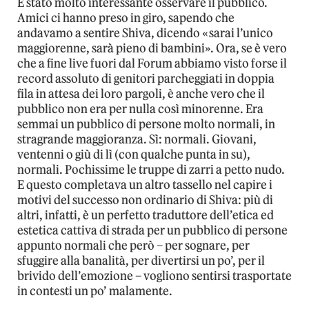
È stato molto interessante osservare il pubblico.
Amici ci hanno preso in giro, sapendo che
andavamo a sentire Shiva, dicendo «sarai l’unico
maggiorenne, sarà pieno di bambini». Ora, se è vero
che a fine live fuori dal Forum abbiamo visto forse il
record assoluto di genitori parcheggiati in doppia
fila in attesa dei loro pargoli, è anche vero che il
pubblico non era per nulla così minorenne. Era
semmai un pubblico di persone molto normali, in
stragrande maggioranza. Sì: normali. Giovani,
ventenni o giù di lì (con qualche punta in su),
normali. Pochissime le truppe di zarri a petto nudo.
E questo completava un altro tassello nel capire i
motivi del successo non ordinario di Shiva: più di
altri, infatti, è un perfetto traduttore dell’etica ed
estetica cattiva di strada per un pubblico di persone
appunto normali che però – per sognare, per
sfuggire alla banalità, per divertirsi un po’, per il
brivido dell’emozione – vogliono sentirsi trasportate
in contesti un po’ malamente.