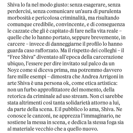
Shiva lo fa nel modo giusto: senza esagerare, senza
perdercisi, senza comunicare un’aura di purulenta
morbosità e pericolosa criminalità, ma risultando
comunque credibile, convincente, e di conseguenza
le cazzate che gli è capitato di fare nella vita reale –
quelle che lo hanno portato, seppure brevemente, in
carcere – invece di danneggiarne il profilo lo hanno
guarda caso rafforzato. Ma il rispetto dei colleghi – il
“Free Shiva” diventato all’epoca della carcerazione
ubiquo, l’essere per dire invitato sul palco da un
Noyz come si diceva prima, ma potremmo davvero
fare mille esempi – dimostra che Andrea Arrigoni in
arte Shiva è una persona ok, come etica artistica:
non un furbo approfittatore del momento, della
retorica da criminale ad uso stream. Non ci sarebbe
stata altrimenti così tanta solidarietà attorno a lui,
da parte della scena. E il pubblico lo ama, Shiva. Ne
conosce le canzoni, ne apprezza l’immaginario, ne
sostiene la messa in scena, e dedica la stessa foga sia
al materiale vecchio che a quello nuovo.