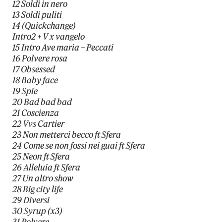
12 Soldi in nero
13 Soldi puliti
14 (Quickchange)
Intro2 + V x vangelo
15 Intro Ave maria + Peccati
16 Polvere rosa
17 Obsessed
18 Baby face
19 Spie
20 Bad bad bad
21 Coscienza
22 Vvs Cartier
23 Non metterci becco ft Sfera
24 Come se non fossi nei guai ft Sfera
25 Neon ft Sfera
26 Alleluia ft Sfera
27 Un altro show
28 Big city life
29 Diversi
30 Syrup (x3)