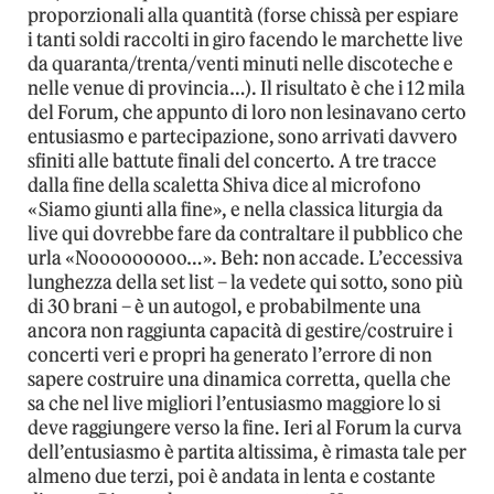
proporzionali alla quantità (forse chissà per espiare
i tanti soldi raccolti in giro facendo le marchette live
da quaranta/trenta/venti minuti nelle discoteche e
nelle venue di provincia…). Il risultato è che i 12 mila
del Forum, che appunto di loro non lesinavano certo
entusiasmo e partecipazione, sono arrivati davvero
sfiniti alle battute finali del concerto. A tre tracce
dalla fine della scaletta Shiva dice al microfono
«Siamo giunti alla fine», e nella classica liturgia da
live qui dovrebbe fare da contraltare il pubblico che
urla «Nooooooooo…». Beh: non accade. L’eccessiva
lunghezza della set list – la vedete qui sotto, sono più
di 30 brani – è un autogol, e probabilmente una
ancora non raggiunta capacità di gestire/costruire i
concerti veri e propri ha generato l’errore di non
sapere costruire una dinamica corretta, quella che
sa che nel live migliori l’entusiasmo maggiore lo si
deve raggiungere verso la fine. Ieri al Forum la curva
dell’entusiasmo è partita altissima, è rimasta tale per
almeno due terzi, poi è andata in lenta e costante