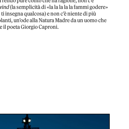
 Mi rendo pure conto che ha ragione, non c’è
wind
(la semplicità di «la la la la la fammi godere»
, ti insegna qualcosa) e non c’è niente di più
lanti, un’ode alla Natura Madre da un uomo che
 il poeta Giorgio Caproni.