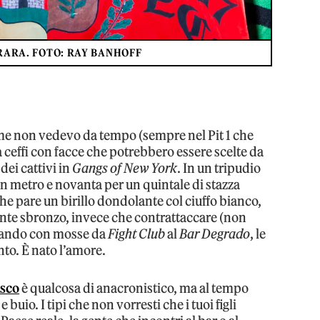
RRARA. FOTO: RAY BANHOFF
come non vedevo da tempo (sempre nel Pit 1 che
 ceffi con facce che potrebbero essere scelte da
dei cattivi in
Gangs of New York
. In un tripudio
n metro e novanta per un quintale di stazza
he pare un birillo dondolante col ciuffo bianco,
nte sbronzo, invece che contrattaccare (non
giando con mosse da
Fight Club
al
Bar Degrado
, le
to. È nato l’amore.
sco
è qualcosa di anacronistico, ma al tempo
 buio. I tipi che non vorresti che i tuoi figli