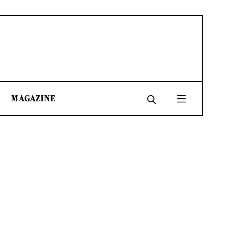
MAGAZINE
SHARE
SHARE