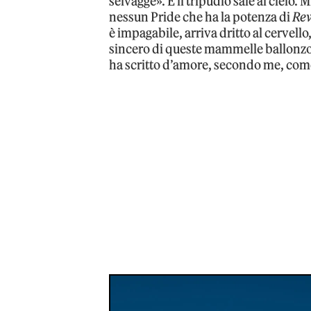
selvagge». E il tripudio sale al cielo.
nessun Pride che ha la potenza di
Re
è impagabile, arriva dritto al cervello
sincero di queste mammelle ballonzo
ha scritto d’amore, secondo me, come