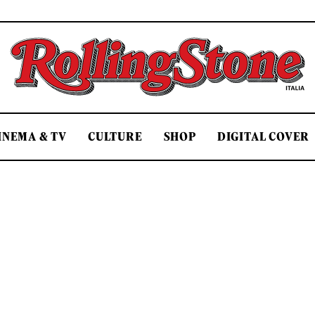
Rolling Stone Italia
INEMA & TV
CULTURE
SHOP
DIGITAL COVER