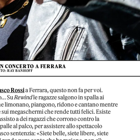
IN CONCERTO A FERRARA
TO: RAY BANHOFF
asco Rossi
a Ferrara, questo non fa per voi.
to… Su
Rewind
le ragazze salgono in spalla ai
cune limonano, piangono, ridono e cantano mentre
te sui megaschermi che rende tutti felici. Esiste
 assisto a dei ragazzi che corrono contro la
alle al palco, per assistere allo spettacolo
sco sentenzia: «Siete belle, siete libere, siete