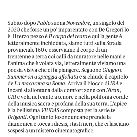
Subito dopo
Pablo
suona
Novembre
, un singolo del
2020 che forse un po’ imparentato con De Gregori lo
è. Il terzo pezzo è
Il corpo del reato
e qui la gente è
letteralmente inchiodata, siamo tutti sulla Strada
provinciale 160 e osserviamo il corpo di un
trentenne a terra coi calli da muratore nelle mani e
l’anima che è volata via, letteralmente viviamo una
poesia visiva che ci fa piangere. Seguono
Giugno
e
Summer on a spiaggia affollata
e si chiude il capitolo
de
La macarena su Roma
. Arriva il blocco di
IRA
e
Incani si allontana dalla comfort zone con
Niran
,
CRI
e vola nel canto a tenore e nella polifonia corale
della musica sacra e profana della sua terra. L’apice
è la bellissima
VIUDAS
composta per la serie tv
Briganti
. Ogni tanto Iosonouncane prende la
diamonica e tocca i diesis, i tasti neri, che ci lasciano
sospesi a un mistero cinematografico.