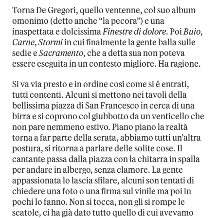
Torna De Gregori, quello ventenne, col suo album
omonimo (detto anche “la pecora”) e una
inaspettata e dolcissima
Finestre di dolore
. Poi
Buio
,
Carne
,
Stormi
in cui finalmente la gente balla sulle
sedie e
Sacramento
, che a detta sua non poteva
essere eseguita in un contesto migliore. Ha ragione.
Si va via presto e in ordine così come si è entrati,
tutti contenti. Alcuni si mettono nei tavoli della
bellissima piazza di San Francesco in cerca di una
birra e si coprono col giubbotto da un venticello che
non pare nemmeno estivo. Piano piano la realtà
torna a far parte della serata, abbiamo tutti un’altra
postura, si ritorna a parlare delle solite cose. Il
cantante passa dalla piazza con la chitarra in spalla
per andare in albergo, senza clamore. La gente
appassionata lo lascia sfilare, alcuni son tentati di
chiedere una foto o una firma sul vinile ma poi in
pochi lo fanno. Non si tocca, non gli si rompe le
scatole, ci ha già dato tutto quello di cui avevamo