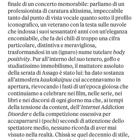
finale di un concerto memorabile: parliamo di un
professionista di caratura altissima, impeccabile
tanto dal punto di vista vocale quanto sotto il profilo
iconografico, un veterano con la testa sulle nuvole
che indossa i suoi sessantatré anni con un’eleganza
encomiabile, che fa dei chili di troppo una cifra
particolare, distintiva e meravigliosa,
trasformandosi in un (ignaro) nume tutelare
body
positivity
. Pur all’interno del suo tenero, goffo e
studiatissimo immobilismo, il mattatore assoluto
della serata di Assago è stato lui: ha dato sostanza
all’atmosfera
kaukokaipuu
cui accennavamo in
apertura, rievocando i fasti di un’epoca gioiosa che
continuiamo a celebrare nei film, nelle serie, nei
libri e nei discorsi di ogni giorno ma che, ai tempi
della tensione da content, dell’
Internet Addiction
Disorder
e della competizione ossessiva per
accaparrarsi i (pochi) secondi di attenzione dello
spettatore medio, nessuno ricorda di aver mai
vissuto nella realtà. Chissà se quel decennio di stile,