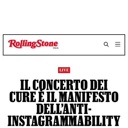
TEMPO DI LETTURA 8 MINUTI
TEMPO DI LETTURA 8 MINUTI
SHARE
SHARE
LIVE
IL CONCERTO DEI
CURE È IL MANIFESTO
DELL’ANTI-
INSTAGRAMMABILITY