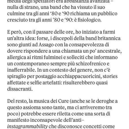
media degli spettatori era abbastanza avanzata –
nulla di strano, una band che ha vissuto il suo
culmine tra gli anni ‘80 e ‘90 richiama un pubblico
cresciuto tra gli anni ’80 e ‘90: è fisiologico.
E però, con il passare delle ore, ho iniziato a farmi
un’altra idea: forse, i discepoli della band britannica
sono giunti ad Assago con la consapevolezza di
dovere rispondere a una chiamata un po’ ancestrale,
allergica ai ritmi fulminei e solleciti che informano
un contemporaneo sempre più schizofrenico e
inafferrabile. In un contesto del genere, non c’è
spiraglio per postaggio acchiappacuoricini, stories
affettate e selfie artefatti: risulterebbero quasi
dissacranti.
Del resto, la musica dei Cure (anche se le deroghe a
questo assioma sono tante, ma ci arriveremo tra
poco) potrebbe essere riletta come una sorta di
manifesto inconsapevole dell’anti–
instagrammability
che disconosce concetti come