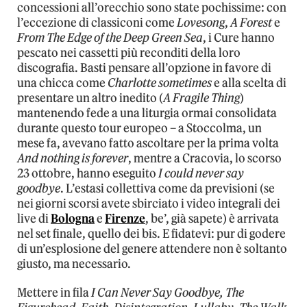
concessioni all’orecchio sono state pochissime: con
l’eccezione di classiconi come
Lovesong
,
A Forest
e
From The Edge of the Deep Green Sea
, i Cure hanno
pescato nei cassetti più reconditi della loro
discografia. Basti pensare all’opzione in favore di
una chicca come
Charlotte sometimes
e alla scelta di
presentare un altro inedito (
A Fragile Thing
)
mantenendo fede a una liturgia ormai consolidata
durante questo tour europeo – a Stoccolma, un
mese fa, avevano fatto ascoltare per la prima volta
And nothing is forever
, mentre a Cracovia, lo scorso
23 ottobre, hanno eseguito
I could never say
goodbye
. L’estasi collettiva come da previsioni (se
nei giorni scorsi avete sbirciato i video integrali dei
live di
Bologna
e
Firenze
, be’, già sapete) è arrivata
nel set finale, quello dei bis. E fidatevi: pur di godere
di un’esplosione del genere attendere non è soltanto
giusto, ma necessario.
Mettere in fila
I Can Never Say Goodbye, The