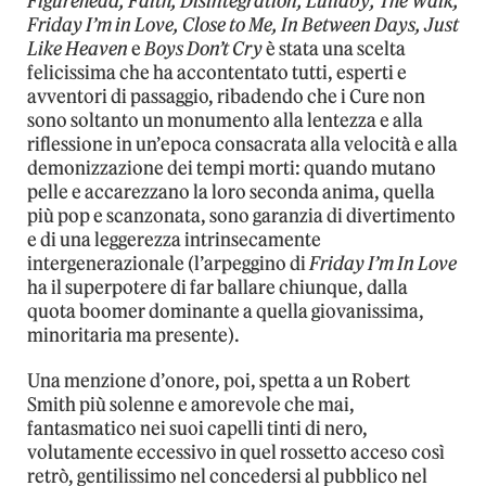
Figurehead, Faith, Disintegration, Lullaby, The Walk,
Friday I’m in Love, Close to Me, In Between Days, Just
Like Heaven
e
Boys Don’t Cry
è stata una scelta
felicissima che ha accontentato tutti, esperti e
avventori di passaggio, ribadendo che i Cure non
sono soltanto un monumento alla lentezza e alla
riflessione in un’epoca consacrata alla velocità e alla
demonizzazione dei tempi morti: quando mutano
pelle e accarezzano la loro seconda anima, quella
più pop e scanzonata, sono garanzia di divertimento
e di una leggerezza intrinsecamente
intergenerazionale (l’arpeggino di
Friday I’m In Love
ha il superpotere di far ballare chiunque, dalla
quota boomer dominante a quella giovanissima,
minoritaria ma presente).
Una menzione d’onore, poi, spetta a un Robert
Smith più solenne e amorevole che mai,
fantasmatico nei suoi capelli tinti di nero,
volutamente eccessivo in quel rossetto acceso così
retrò, gentilissimo nel concedersi al pubblico nel