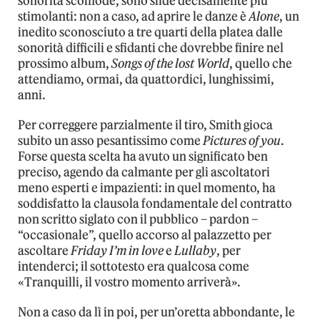
sonorità scomode, sono sfide decisamente più
stimolanti: non a caso, ad aprire le danze è
Alone
, un
inedito sconosciuto a tre quarti della platea dalle
sonorità difficili e sfidanti che dovrebbe finire nel
prossimo album,
Songs of the lost World
, quello che
attendiamo, ormai, da quattordici, lunghissimi,
anni.
Per correggere parzialmente il tiro, Smith gioca
subito un asso pesantissimo come
Pictures of you
.
Forse questa scelta ha avuto un significato ben
preciso, agendo da calmante per gli ascoltatori
meno esperti e impazienti: in quel momento, ha
soddisfatto la clausola fondamentale del contratto
non scritto siglato con il pubblico – pardon –
“occasionale”, quello accorso al palazzetto per
ascoltare
Friday I’m in love
e
Lullaby
, per
intenderci; il sottotesto era qualcosa come
«Tranquilli, il vostro momento arriverà».
Non a caso da lì in poi, per un’oretta abbondante, le