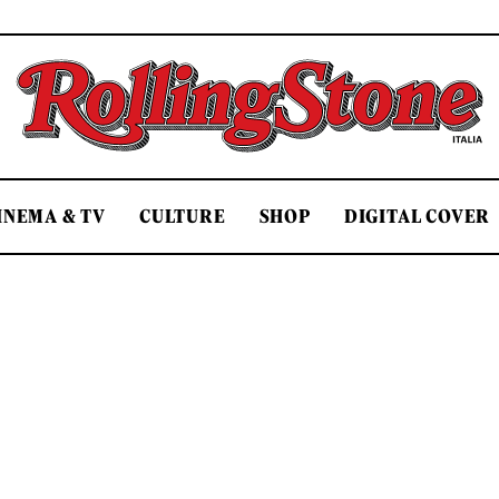
Rolling Stone Italia
INEMA & TV
CULTURE
SHOP
DIGITAL COVER