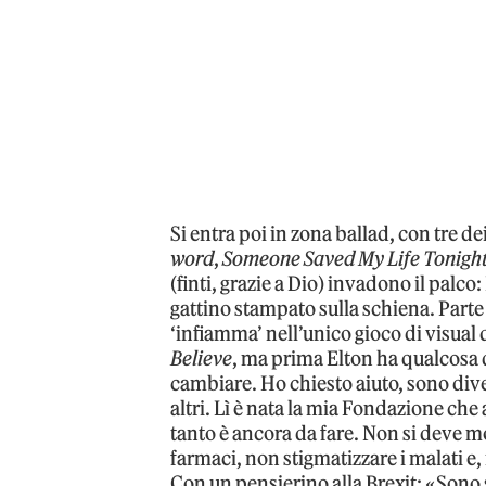
Si entra poi in zona ballad, con tre de
word
,
Someone Saved My Life Tonigh
(finti, grazie a Dio) invadono il palco
gattino stampato sulla schiena. Part
‘infiamma’ nell’unico gioco di visual d
Believe
, ma prima Elton ha qualcosa 
cambiare. Ho chiesto aiuto, sono diven
altri. Lì è nata la mia Fondazione che 
tanto è ancora da fare. Non si deve m
farmaci, non stigmatizzare i malati e
Con un pensierino alla Brexit: «Sono s