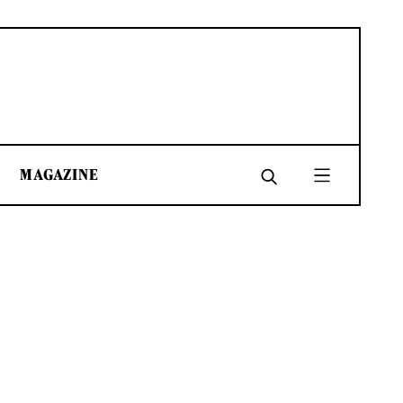
MAGAZINE
SHARE
SHARE