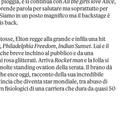
 pioggia, e si continua con
All the girls love Alice
,
 prende parola per salutare ma soprattutto per
«Siamo in un posto magnifico ma il backstage è
is back.
osse, Elton regge alla grande e infila una hit
r
,
Philadelphia Freedom
,
Indian Sunset
. Lui e il
lche breve inchino al pubblico e da una
 rosa glitterati. Arriva
Rocket man
e la folla si
 molte standing ovation della serata. Il brano dà
he esce oggi, racconto della sua incredibile
incia che diventa star mondiale, tra abuso di
n fisiologici di una carriera che dura da quasi 50