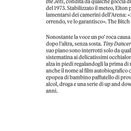
the Jets
, condita da qualche goccia di
del 1973. Stabilizzato il meteo, Elton
lamentarsi dei camerini dell’Arena: 
orrendo, ve lo garantisco». The Bitch 
Nonostante la voce un po’ roca causa t
dopo l’altra, senza sosta.
Tiny Dance
suo piano sono interrotti solo da qua
sistematina ai delicatissimi occhialoni
alza in piedi regalandogli la prima di
anche il nome al film autobiografico c
epopea di bambino paffutello di prov
alcol, droga e una serie di up and dow
anni.