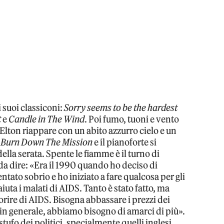
i suoi classiconi:
Sorry seems to be the hardest
t
e
Candle in The Wind
. Poi fumo, tuoni e vento
: Elton riappare con un abito azzurro cielo e un
e
Burn Down The Mission
e il pianoforte si
ella serata. Spente le fiamme è il turno di
da dire: «Era il 1990 quando ho deciso di
tato sobrio e ho iniziato a fare qualcosa per gli
aiuta i malati di AIDS. Tanto è stato fatto, ma
orire di AIDS. Bisogna abbassare i prezzi dei
, in generale, abbiamo bisogno di amarci di più».
tufo dei politici, specialmente quelli inglesi.