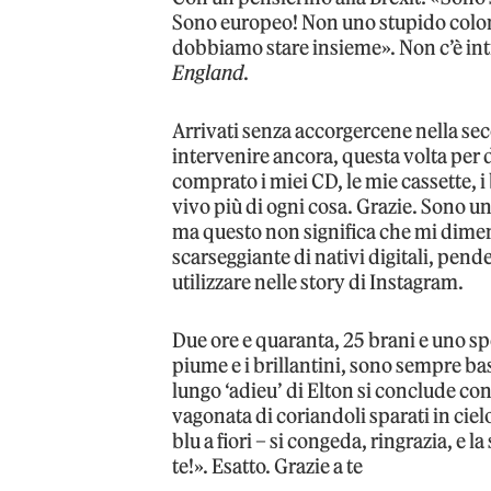
Sono europeo! Non uno stupido coloni
dobbiamo stare insieme». Non c’è intr
England
.
Arrivati senza accorgercene nella sec
intervenire ancora, questa volta per 
comprato i miei CD, le mie cassette, i
vivo più di ogni cosa. Grazie. Sono un 
ma questo non significa che mi diment
scarseggiante di nativi digitali, pende
utilizzare nelle story di Instagram.
Due ore e quaranta, 25 brani e uno sp
piume e i brillantini, sono sempre basta
lungo ‘adieu’ di Elton si conclude co
vagonata di coriandoli sparati in ciel
blu a fiori – si congeda, ringrazia, e l
te!». Esatto. Grazie a te