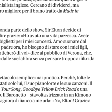
alista inglese. Cercano di dividerci, ma
o migliore per il brano tratto da
Made in
onda parte dello show, Sir Elton decide di
dire grazie: «Ho avuto una vita pazzesca. Avete
 biglietti per i miei concerti. Amo suonare dal
padre ora, ho bisogno di stare con i miei figli,
icherò di voi» dice al pubblico di Verona, che,
 dalle sue labbra senza pensare troppo ai filtri da
ettacolo semplice ma ipnotico. Perché, tolte le
ti solo lui, il suo pianoforte e le sue canzoni. Il
n
Your Song
,
Goodbye Yellow Brick Road
e una
o. Il Baronetto – stavolta strizzato in un Kimono
a signora di fianco a me urla: «No, Elton! Grazie a