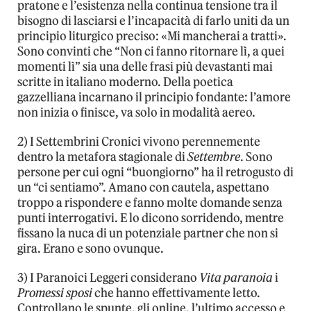
pratone e l’esistenza nella continua tensione tra il
bisogno di lasciarsi e l’incapacità di farlo uniti da un
principio liturgico preciso: «Mi mancherai a tratti».
Sono convinti che “Non ci fanno ritornare lì, a quei
momenti lì” sia una delle frasi più devastanti mai
scritte in italiano moderno. Della poetica
gazzelliana incarnano il principio fondante: l’amore
non inizia o finisce, va solo in modalità aereo.
2) I Settembrini Cronici vivono perennemente
dentro la metafora stagionale di
Settembre
. Sono
persone per cui ogni “buongiorno” ha il retrogusto di
un “ci sentiamo”. Amano con cautela, aspettano
troppo a rispondere e fanno molte domande senza
punti interrogativi. E lo dicono sorridendo, mentre
fissano la nuca di un potenziale partner che non si
gira. Erano e sono ovunque.
3) I Paranoici Leggeri considerano
Vita paranoia
i
Promessi sposi
che hanno effettivamente letto.
Controllano le spunte, gli online, l’ultimo accesso e