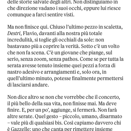
delle storie salvate degli altri. Non distinguiamo in
che direzione vadano i suoi occhi, eppure lui riesce
comunque a farci sentire visti.
Ma non finisce qui. Chiuso l’ultimo pezzo in scaletta,
Destri
, Flavio, davanti alla nostra più totale
incredulità, si toglie gli occhiali da sole: non
bastavano più a coprire la verità. Sotto c’è un volto
che non fa scena. C’è un giovane che piange, sul
serio, senza zoom, senza pathos. Come se per tutta la
serata avesse tenuto insieme quei pezzi a forza di
nastro adesivo e arrangiamenti e, solo ora, in
quell’ultimo minuto, potesse finalmente permettersi
di lasciarsi andare.
Non dice altro se non che vorrebbe che il concerto,
il più bello della sua vita, non finisse mai. Ma deve
finire. E, per un po’, aggiunge, si fermerà. Non farà
altre serate. Quel gesto – piccolo, umano, disarmato
– vale più di qualsiasi bis. Così capiamo davvero chi
è Gazzelle: uno che canta per rimettere insieme