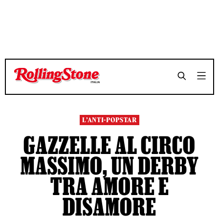
TEMPO DI LETTURA 11 MINUTI
TEMPO DI LETTURA 11 MINUTI
SHARE
SHARE
L’ANTI-POPSTAR
GAZZELLE AL CIRCO
MASSIMO, UN DERBY
TRA AMORE E
DISAMORE