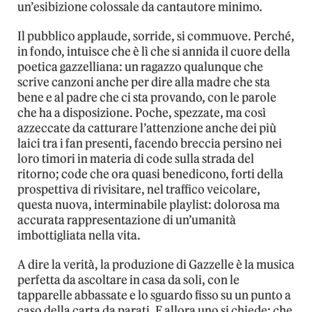
un’esibizione colossale da cantautore minimo.
Il pubblico applaude, sorride, si commuove. Perché,
in fondo, intuisce che è lì che si annida il cuore della
poetica gazzelliana: un ragazzo qualunque che
scrive canzoni anche per dire alla madre che sta
bene e al padre che ci sta provando, con le parole
che ha a disposizione. Poche, spezzate, ma così
azzeccate da catturare l’attenzione anche dei più
laici tra i fan presenti, facendo breccia persino nei
loro timori in materia di code sulla strada del
ritorno; code che ora quasi benedicono, forti della
prospettiva di rivisitare, nel traffico veicolare,
questa nuova, interminabile playlist: dolorosa ma
accurata rappresentazione di un’umanità
imbottigliata nella vita.
A dire la verità, la produzione di Gazzelle è la musica
perfetta da ascoltare in casa da soli, con le
tapparelle abbassate e lo sguardo fisso su un punto a
caso della carta da parati. E allora uno si chiede: che