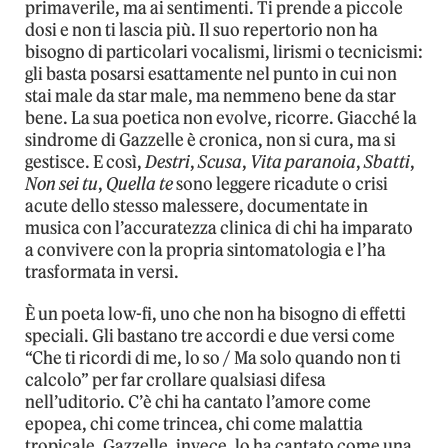
primaverile, ma ai sentimenti. Ti prende a piccole
dosi e non ti lascia più. Il suo repertorio non ha
bisogno di particolari vocalismi, lirismi o tecnicismi:
gli basta posarsi esattamente nel punto in cui non
stai male da star male, ma nemmeno bene da star
bene. La sua poetica non evolve, ricorre. Giacché la
sindrome di Gazzelle è cronica, non si cura, ma si
gestisce. E così,
Destri
,
Scusa
,
Vita paranoia
,
Sbatti
,
Non sei tu
,
Quella te
sono leggere ricadute o crisi
acute dello stesso malessere, documentate in
musica con l’accuratezza clinica di chi ha imparato
a convivere con la propria sintomatologia e l’ha
trasformata in versi.
È un poeta low-fi, uno che non ha bisogno di effetti
speciali. Gli bastano tre accordi e due versi come
“Che ti ricordi di me, lo so / Ma solo quando non ti
calcolo” per far crollare qualsiasi difesa
nell’uditorio. C’è chi ha cantato l’amore come
epopea, chi come trincea, chi come malattia
tropicale. Gazzelle, invece, lo ha cantato come una