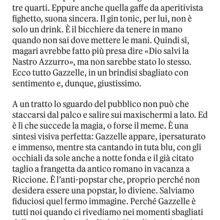
tre quarti. Eppure anche quella gaffe da aperitivista
fighetto, suona sincera. Il gin tonic, per lui, non è
solo un drink. È il bicchiere da tenere in mano
quando non sai dove mettere le mani. Quindi sì,
magari avrebbe fatto più presa dire «Dio salvi la
Nastro Azzurro», ma non sarebbe stato lo stesso.
Ecco tutto Gazzelle, in un brindisi sbagliato con
sentimento e, dunque, giustissimo.
A un tratto lo sguardo del pubblico non può che
staccarsi dal palco e salire sui maxischermi a lato. Ed
è lì che succede la magia, o forse il meme. È una
sintesi visiva perfetta: Gazzelle appare, ipersaturato
e immenso, mentre sta cantando in tuta blu, con gli
occhiali da sole anche a notte fonda e il già citato
taglio a frangetta da antico romano in vacanza a
Riccione. È l’anti-popstar che, proprio perché non
desidera essere una popstar, lo diviene. Salviamo
fiduciosi quel fermo immagine. Perché Gazzelle è
tutti noi quando ci rivediamo nei momenti sbagliati