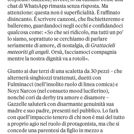
chat di WhatsApp rimasta senza risposta. Ma
attenzione: questa non è superficialità. È raffinato
disincanto. È scrivere canzoni, che fischietteremo e
balleremo, guardandoci negli occhi e confidandoci
qualcosa come: «So che sei ridicolo, ma tutti un po’
lo siamo, soprattuto se cerchiamo di parlare
seriamente di amore, di nostalgia, di
Grattacieli
meteoriti gli angeli
. Orsù, facciamoci compagnia
mentre la nostra dignità va a rotoli».
Giunto ai due terzi di una scaletta da 30 pezzi – che
alternerà singhiozzi trattenuti, duetti con
Fulminacci (nell’insolito ruolo di linea comica) e
Noyz Narcos (nel consueto mood luciferino),
nonché cori da derby tra amore e disamore –
Gazzelle saluterà con disarmante genuinità sua
madre e suo padre, presenti nel pubblico. Lo farà
con quell’impaccio tenero di chi non è mai del tutto
a proprio agio nel ruolo di protagonista, ma che si
concede una parentesi da figlio in mezzo a