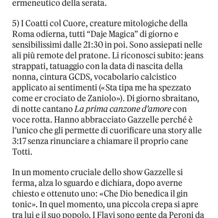
ermeneutico della serata.
5) I Coatti col Cuore, creature mitologiche della
Roma odierna, tutti “Daje Magica” di giorno e
sensibilissimi dalle 21:30 in poi. Sono assiepati nelle
ali più remote del pratone. Li riconosci subito: jeans
strappati, tatuaggio con la data di nascita della
nonna, cintura GCDS, vocabolario calcistico
applicato ai sentimenti («Sta tipa me ha spezzato
come er crociato de Zaniolo»). Di giorno sbraitano,
di notte cantano
La prima canzone d’amore
con
voce rotta. Hanno abbracciato Gazzelle perché è
l’unico che gli permette di cuorificare una story alle
3:17 senza rinunciare a chiamare il proprio cane
Totti.
In un momento cruciale dello show Gazzelle si
ferma, alza lo sguardo e dichiara, dopo averne
chiesto e ottenuto uno: «Che Dio benedica il gin
tonic». In quel momento, una piccola crepa si apre
tra lui e il suo popolo. I Flavi sono gente da Peroni da